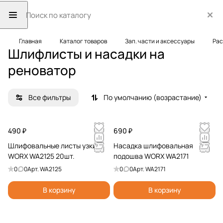
Главная
Каталог товаров
Зап. части и аксессуары
Рас
Шлифлисты и насадки на
реноватор
Все фильтры
По умолчанию (возрастание)
490 ₽
690 ₽
Шлифовальные листы узкие
Насадка шлифовальная
WORX WA2125 20шт.
подошва WORX WA2171
0
0
Арт.
WA2125
0
0
Арт.
WA2171
В корзину
В корзину