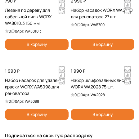
790 ₽
2 990 ₽
Лезвия по дереву для
Набор насадок WORX WA5700
сабельной пилы WORX
для реноватора 27 шт.
WA8010.3 150 мм
0
0
Арт.
WA5700
0
0
Арт.
WA8010.3
В корзину
В корзину
1 990 ₽
1 990 ₽
Набор насадок для удаления
Набор шлифовальных листов
краски WORX WA5098 для
WORX WA2028 75 шт.
реноватора
0
0
Арт.
WA2028
0
0
Арт.
WA5098
В корзину
В корзину
Подписаться
на скрытую распродажу