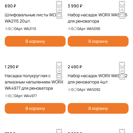
690 ₽
3 990 ₽
Шлифовальные листы WORX
Набор насадок WORX WA5095
WA2115 20шт.
для реноватора
0
0
Арт.
WA2115
0
0
Арт.
WA5095
В корзину
В корзину
1 290 ₽
2 490 ₽
Насадка полукруглая с
Набор насадок WORX WA5092
алмазным напылением WORX
для реноватора 4шт.
WA4977 для реноватора
0
0
Арт.
WA5092
0
0
Арт.
WA4977
В корзину
В корзину