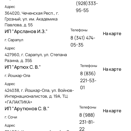
(928)333-
Адрес
95-55
364020, Чеченская Респ., г.
Грозный, ул. им. Академика
Павлова, д. 55
Телефоны
ИП "Арсланов И.З."
На карте
8 (341) 474-
г. Сарапул
05-35
Адрес
427960, г. Сарапул, ул. Степана
Разина, д. 35Б
Телефоны
ИП "Артюх С. В."
На карте
8 (836)
г. Йошкар-Ола
221-53-
Адрес
01
424038, г. Йошкар-Ола, ул. Войнов-
Интернационалистов, д. 19А, ТЦ
«ГАЛАКТИКА»
Телефоны
ИП "Арутюнов С. В."
На карте
8 (988)
г. Сочи
231-81-
Адрес
22