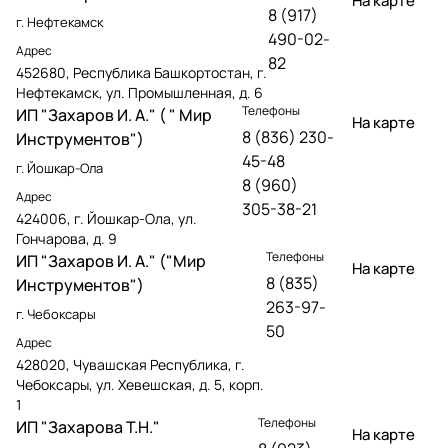
На карте
8 (917)
г. Нефтекамск
490-02-
Адрес
82
452680, Республика Башкортостан, г.
Нефтекамск, ул. Промышленная, д. 6
Телефоны
ИП "Захаров И. А." ( " Мир
На карте
8 (836) 230-
Инструментов")
45-48
г. Йошкар-Ола
8 (960)
Адрес
305-38-21
424006, г. Йошкар-Ола, ул.
Гончарова, д. 9
Телефоны
ИП "Захаров И. А." ("Мир
На карте
8 (835)
Инструментов")
263-97-
г. Чебоксары
50
Адрес
428020, Чувашская Республика, г.
Чебоксары, ул. Хевешская, д. 5, корп.
1
Телефоны
ИП "Захарова Т.Н."
На карте