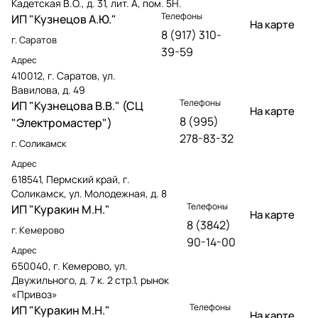
Кадетская В.О., д. 31, лит. А, пом. 5Н.
Телефоны
ИП "Кузнецов А.Ю."
На карте
8 (917) 310-
г. Саратов
39-59
Адрес
410012, г. Саратов, ул.
Вавилова, д. 49
Телефоны
ИП "Кузнецова В.В." (СЦ
На карте
8 (995)
"Электромастер")
278-83-32
г. Соликамск
Адрес
618541, Пермский край, г.
Соликамск, ул. Молодежная, д. 8
Телефоны
ИП "Куракин М.Н."
На карте
8 (3842)
г. Кемерово
90-14-00
Адрес
650040, г. Кемерово, ул.
Двужильного, д. 7 к. 2 стр.1, рынок
«Привоз»
Телефоны
ИП "Куракин М.Н."
На карте