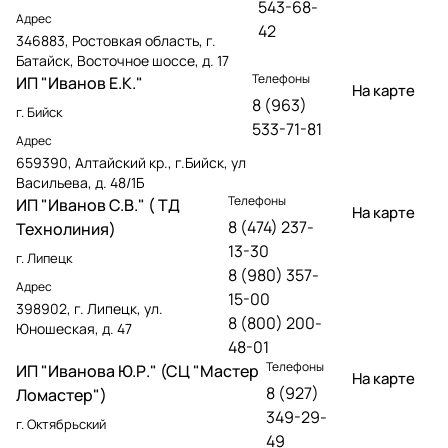
543-68-
Адрес
42
346883, Ростовкая область, г.
Батайск, Восточное шоссе, д. 17
Телефоны
ИП "Иванов Е.К."
На карте
8 (963)
г. Бийск
533-71-81
Адрес
659390, Алтайский кр., г.Бийск, ул
Васильева, д. 48/1Б
Телефоны
ИП "Иванов С.В." ( ТД
На карте
8 (474) 237-
Технолиния)
13-30
г. Липецк
8 (980) 357-
Адрес
15-00
398902, г. Липецк, ул.
8 (800) 200-
Юношеская, д. 47
48-01
Телефоны
ИП "Иванова Ю.Р." (СЦ "Мастер
На карте
8 (927)
Ломастер")
349-29-
г. Октябрьский
49