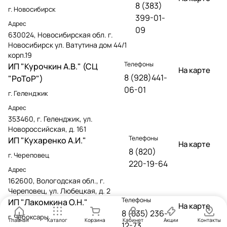
8 (383)
г. Новосибирск
399-01-
Адрес
09
630024, Новосибирская обл. г.
Новосибирск ул. Ватутина дом 44/1
корп.19
Телефоны
ИП "Курочкин А.В." (СЦ
На карте
8 (928)441-
"РоТоР")
06-01
г. Геленджик
Адрес
353460, г. Геленджик, ул.
Новороссийская, д. 161
Телефоны
ИП "Кухаренко А.И."
На карте
8 (820)
г. Череповец
220-19-64
Адрес
162600, Вологодская обл., г.
Череповец, ул. Любецкая, д. 2
Телефоны
ИП "Лакомкина О.Н."
На карте
8 (835) 236-
г. Чебоксары
Главная
Каталог
Корзина
Кабинет
Акции
Контакты
12-73