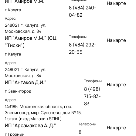
ИП "Амиров М.М."
На карте
8 (484) 240-
г. Калуга
04-82
Адрес
248021, г. Калуга, ул.
Московская, д. 84
Телефоны
ИП "Амиров М.М." (СЦ
На карте
8 (484) 292-
"Тиски")
20-35
г. Калуга
Адрес
248021, г. Калуга, ул.
Московская, д. 84
Телефоны
ИП "Антаков Д.И."
На карте
8 (498)
г. Звенигород
715-83-
Адрес
83
143185, Московская область, гор.
Звенигород, мкр. Супонево, дом № 15,
1 этаж (вход Магазин STIHL)
Телефоны
ИП "Арсамакова А. Д."
На карте
8
г. Грозный