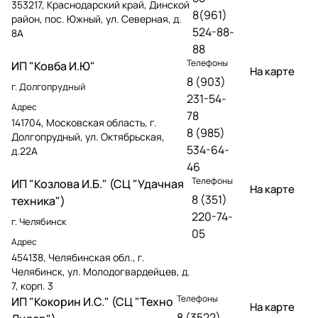
353217, Краснодарский край, Динской
8(961)
район, пос. Южный, ул. Северная, д.
524-88-
8А
88
Телефоны
ИП "Ковба И.Ю"
На карте
8 (903)
г. Долгопрудный
231-54-
Адрес
78
141704, Московская область, г.
8 (985)
Долгопрудный, ул. Октябрьская,
534-64-
д.22А
46
Телефоны
ИП "Козлова И.Б." (СЦ "Удачная
На карте
8 (351)
техника")
220-74-
г. Челябинск
05
Адрес
454138, Челябинская обл., г.
Челябинск, ул. Молодогвардейцев, д.
7, корп. 3
Телефоны
ИП "Кокорин И.С." (СЦ "Техно
На карте
8 (3522)