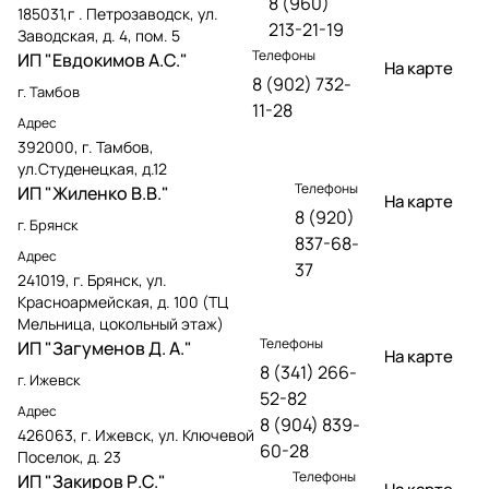
8 (960)
185031,г . Петрозаводск, ул.
213-21-19
Заводская, д. 4, пом. 5
Телефоны
ИП "Евдокимов А.С."
На карте
8 (902) 732-
г. Тамбов
11-28
Адрес
392000, г. Тамбов,
ул.Студенецкая, д.12
Телефоны
ИП "Жиленко В.В."
На карте
8 (920)
г. Брянск
837-68-
Адрес
37
241019, г. Брянск, ул.
Красноармейская, д. 100 (ТЦ
Мельница, цокольный этаж)
Телефоны
ИП "Загуменов Д. А."
На карте
8 (341) 266-
г. Ижевск
52-82
Адрес
8 (904) 839-
426063, г. Ижевск, ул. Ключевой
60-28
Поселок, д. 23
Телефоны
ИП "Закиров Р.С."