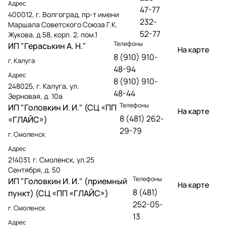
Адрес
47-77
400012, г. Волгоград, пр-т имени
232-
Маршала Советского Союза Г.К.
52-77
Жукова, д.58, корп. 2, пом.1
Телефоны
ИП "Гераськин А. Н."
На карте
8 (910) 910-
г. Калуга
48-94
Адрес
8 (910) 910-
248025, г. Калуга, ул.
48-44
Зерновая, д. 10а
Телефоны
ИП "Головкин И. И." (СЦ «ПП
На карте
8 (481) 262-
«ГЛАЙС»)
29-79
г. Смоленск
Адрес
214031, г. Смоленск, ул.25
Сентября, д. 50
Телефоны
ИП "Головкин И. И." (приемный
На карте
8 (481)
пункт) (СЦ «ПП «ГЛАЙС»)
252-05-
г. Смоленск
13
Адрес