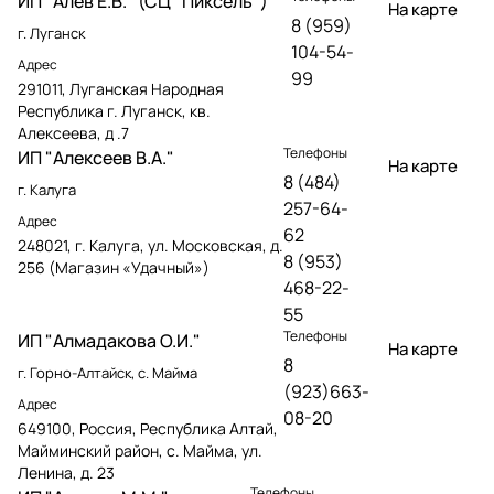
ИП "Алев Е.В." (СЦ "Пиксель")
На карте
8 (959)
г. Луганск
104-54-
Адрес
99
291011, Луганская Народная
Республика г. Луганск, кв.
Алексеева, д .7
Телефоны
ИП "Алексеев В.А."
На карте
8 (484)
г. Калуга
257-64-
Адрес
62
248021, г. Калуга, ул. Московская, д.
8 (953)
256 (Магазин «Удачный»)
468-22-
55
Телефоны
ИП "Алмадакова О.И."
На карте
8
г. Горно-Алтайск, с. Майма
(923)663-
Адрес
08-20
649100, Россия, Республика Алтай,
Майминский район, с. Майма, ул.
Ленина, д. 23
Телефоны