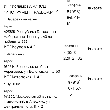
19
Телефоны
ИП "Исламов А.Р." (СЦ
На карте
8 (996)
"ИНСТРУМЕНТ-РАЗБОР.РФ")
845-11-
г. Набережные Челны
61
Адрес
423815, Республика Татарстан, г.
Набережные Челны, ул. 40 лет
победы, д. 88В
Телефоны
ИП "Исупов А.А."
На карте
8 (820)
г. Череповец
220-21-02
Адрес
162614, Вологодская обл., г.
Череповец, ул. Вологодская, д. 50
Телефоны
ИП "Катарская Н. А."
На карте
8 (916)
г. Пушкино
671-57-
Адрес
16
141255, Московская область, г.о.
Пушкинский, д. Алешино, ул.
Центральная стр. 11, к. 2