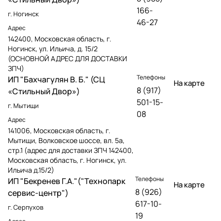
166-
г. Ногинск
46-27
Адрес
142400, Московская область, г.
Ногинск, ул. Ильича, д. 15/2
(ОСНОВНОЙ АДРЕС ДЛЯ ДОСТАВКИ
ЗПЧ)
Телефоны
ИП "Бахчагулян В. Б." (СЦ
На карте
8 (917)
«Стильный Двор»)
501-15-
г. Мытищи
08
Адрес
141006, Московская область, г.
Мытищи, Волковское шоссе, вл. 5а,
стр.1 (адрес для доставки ЗПЧ 142400,
Московская область, г. Ногинск, ул.
Ильича д.15/2)
Телефоны
ИП "Бекренев Г.А."("Технопарк
На карте
8 (926)
сервис-центр")
617-10-
г. Серпухов
19