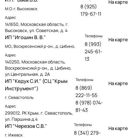
На карте
8 (925)
М.О. г. Высоковск
179-67-11
Адрес
141650, Московская область, г.
Высоковск, ул. Советская, д. 4
Телефоны
ИП "Игошин В. В."
На карте
8 (993)
МО., Воскресенсикй р-он., д. Цибино,
245-61-
Адрес
13
140250, Московская область,
Воскресенсикй р-он., д. Цибино,
ул.Центральная, д. 2А
Телефоны
ИП "Кедук С.И." (СЦ "Крым
На карте
8 (869)
Инструмент")
222-11-55
г. Севастополь
8 (978) 074-
Адрес
81-43
299012, РК Крым, г. Севастополь,
ул. Паршина д.4
Телефоны
ИП "Черезов С.В."
На карте
8 (341) 279-
г. Ижевск