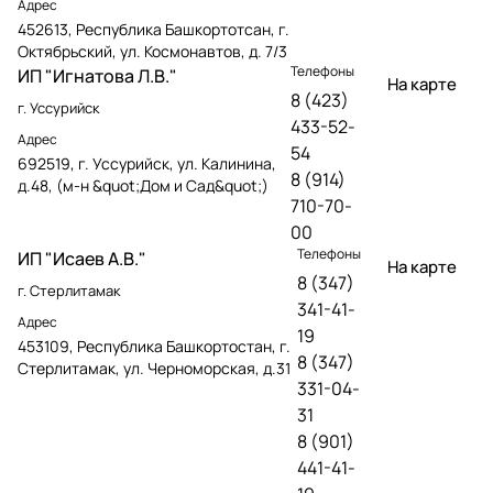
Адрес
452613, Республика Башкортотсан, г.
Октябрьский, ул. Космонавтов, д. 7/3
Телефоны
ИП "Игнатова Л.В."
На карте
8 (423)
г. Уссурийск
433-52-
Адрес
54
692519, г. Уссурийск, ул. Калинина,
8 (914)
д.48, (м-н &quot;Дом и Сад&quot;)
710-70-
00
Телефоны
ИП "Исаев А.В."
На карте
8 (347)
г. Стерлитамак
341-41-
Адрес
19
453109, Республика Башкортостан, г.
8 (347)
Стерлитамак, ул. Черноморская, д.31
331-04-
31
8 (901)
441-41-