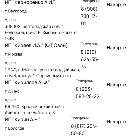
Телефоны
ИП "Керносенко А.И."
На карте
8 (908)
г. Белгород
788-17-
Адрес
01
308002, Белгородская обл, г.
Белгород, пр-кт Б. Хмельницкого, д.
133В
Телефоны
ИП "Киреев И.А." (ФТ Озон)
На карте
8 (916)
г. Москва
624-55-
Адрес
73
121471, г. Москва, улица Гвардейская,
дом 3, корпус 1, Сервисный центр.
Телефоны
ИП "Кириллов А. Ф."
На карте
8 (953)
г. Ачинск
582-28-22
Адрес
662150, Красноярский край, г.
Ачинск, ш-се Байкал, д.3
Телефоны
ИП "Кирин А.Н."
На карте
8 (817) 254-
г. Вологда
50-80