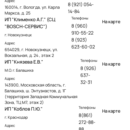
Адрес
8 (921) 054-
160014, г. Вологда, ул. Карла
14-84
Маркса, д. 25
Телефоны
ИП "Клименко А.Г." (СЦ
На карте
8 (960)
"BOSCH-СЕРВИС")
910-55-22
г. Новокузнецк
8 (923)
Адрес
623-60-02
654029, г. Новокузнецк, ул.
Вокзальная, д. 24 , этаж 2
Телефоны
ИП "Князева Е.В."
На карте
8 (926)
М.О. г. Балашиха
637-
Адрес
32-31
143900, Московская область, г.
Балашиха, ш. Энтузиастов, д. 1Г
(территория Западная Коммунальная
Зона, ТЦ М7, этаж 2)
Телефоны
ИП "Коблов П.Ю."
На карте
8(861)
г. Краснодар
272-88-
Адрес
88