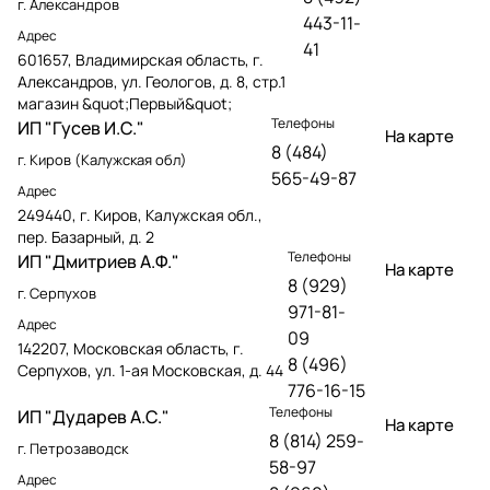
г. Александров
443-11-
Адрес
41
601657, Владимирская область, г.
Александров, ул. Геологов, д. 8, стр.1
магазин &quot;Первый&quot;
Телефоны
ИП "Гусев И.С."
На карте
8 (484)
г. Киров (Калужская обл)
565-49-87
Адрес
249440, г. Киров, Калужская обл.,
пер. Базарный, д. 2
Телефоны
ИП "Дмитриев А.Ф."
На карте
8 (929)
г. Серпухов
971-81-
Адрес
09
142207, Московская область, г.
8 (496)
Серпухов, ул. 1-ая Московская, д. 44
776-16-15
Телефоны
ИП "Дударев А.С."
На карте
8 (814) 259-
г. Петрозаводск
58-97
Адрес