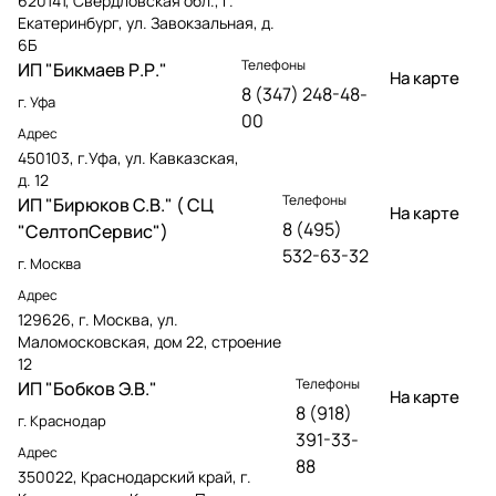
620141, Свердловская обл., г.
Екатеринбург, ул. Завокзальная, д.
6Б
Телефоны
ИП "Бикмаев Р.Р."
На карте
8 (347) 248-48-
г. Уфа
00
Адрес
450103, г.Уфа, ул. Кавказская,
д. 12
Телефоны
ИП "Бирюков С.В." ( СЦ
На карте
8 (495)
"СелтопСервис")
532-63-32
г. Москва
Адрес
129626, г. Москва, ул.
Маломосковская, дом 22, строение
12
Телефоны
ИП "Бобков Э.В."
На карте
8 (918)
г. Краснодар
391-33-
Адрес
88
350022, Краснодарский край, г.