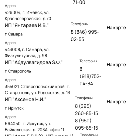
71-00
Адрес
426004, г. Ижевск, ул.
Красногеройская, д.70
Телефоны
ИП "Янгараев И.В."
На карте
8 (846) 995-
г. Самара
02-55
Адрес
443008, г. Самара, ул.
Физкультурная, д. 98
Телефоны
ИП "Абдулвагидова Э.Ф."
На карте
8
г. Ставрополь
(918)752-
Адрес
04-84
355021, Ставропольский край, г.
Ставрополь, ул. Родосская, д. 13
Телефоны
ИП "Аксенов Н.И."
На карте
8 (395)
г. Иркутск
260-85-15
Адрес
8 (950)
664050, г. Иркутск, ул.
095-85-15
Байкальская, д. 203А, офис 11
Телефоны