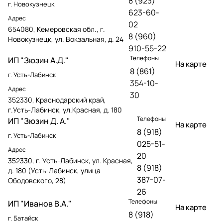
8 (923)
г. Новокузнецк
623-60-
Адрес
02
654080, Кемеровская обл., г.
8 (960)
Новокузнецк, ул. Вокзальная, д. 24
910-55-22
Телефоны
ИП "Зюзин А.Д."
На карте
8 (861)
г. Усть-Лабинск
354-10-
Адрес
30
352330, Краснодарский край,
г.Усть-Лабинск, ул.Красная, д. 180
Телефоны
ИП "Зюзин Д. А."
На карте
8 (918)
г. Усть-Лабинск
025-51-
Адрес
20
352330, г. Усть-Лабинск, ул. Красная,
8 (918)
д. 180 (Усть-Лабинск, улица
387-07-
Ободовского, 28)
26
Телефоны
ИП "Иванов В.А."
На карте
8 (918)
г. Батайск