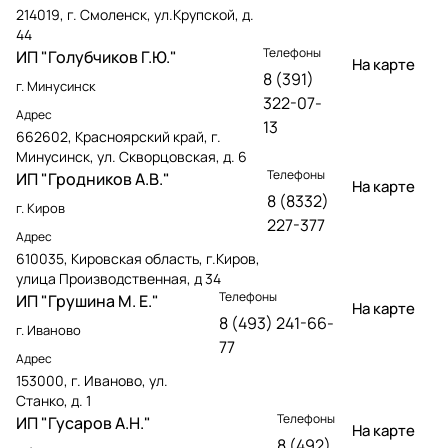
214019, г. Смоленск, ул.Крупской, д.
44
Телефоны
ИП "Голубчиков Г.Ю."
На карте
8 (391)
г. Минусинск
322-07-
Адрес
13
662602, Красноярский край, г.
Минусинск, ул. Скворцовская, д. 6
Телефоны
ИП "Гродников А.В."
На карте
8 (8332)
г. Киров
227-377
Адрес
610035, Кировская область, г.Киров,
улица Производственная, д 34
Телефоны
ИП "Грушина М. Е."
На карте
8 (493) 241-66-
г. Иваново
77
Адрес
153000, г. Иваново, ул.
Станко, д. 1
Телефоны
ИП "Гусаров А.Н."
На карте
8 (492)