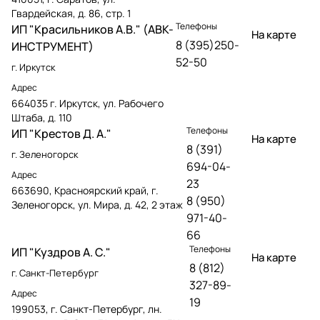
Гвардейская, д. 86, стр. 1
Телефоны
ИП "Красильников А.В." (АВК-
На карте
8 (395)250-
ИНСТРУМЕНТ)
52-50
г. Иркутск
Адрес
664035 г. Иркутск, ул. Рабочего
Штаба, д. 110
Телефоны
ИП "Крестов Д. А."
На карте
8 (391)
г. Зеленогорск
694-04-
Адрес
23
663690, Красноярский край, г.
8 (950)
Зеленогорск, ул. Мира, д. 42, 2 этаж
971-40-
66
Телефоны
ИП "Куздров А. С."
На карте
8 (812)
г. Санкт-Петербург
327-89-
Адрес
19
199053, г. Санкт-Петербург, лн.