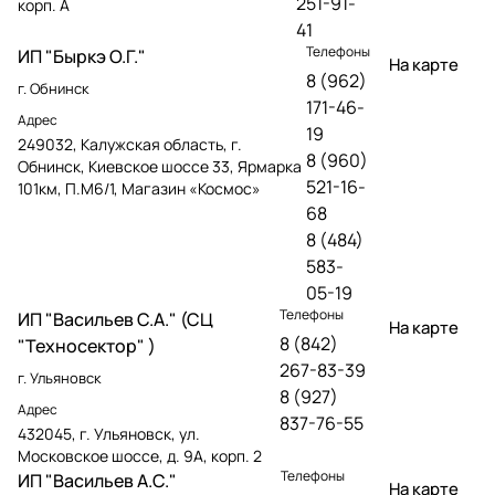
251-91-
корп. А
41
Телефоны
ИП "Быркэ О.Г."
На карте
8 (962)
г. Обнинск
171-46-
Адрес
19
249032, Калужская область, г.
8 (960)
Обнинск, Киевское шоссе 33, Ярмарка
521-16-
101км, П.М6/1, Магазин «Космос»
68
8 (484)
583-
05-19
Телефоны
ИП "Васильев С.А." (СЦ
На карте
8 (842)
"Техносектор" )
267-83-39
г. Ульяновск
8 (927)
Адрес
837-76-55
432045, г. Ульяновск, ул.
Московское шоссе, д. 9А, корп. 2
Телефоны
ИП "Васильев А.С."
На карте