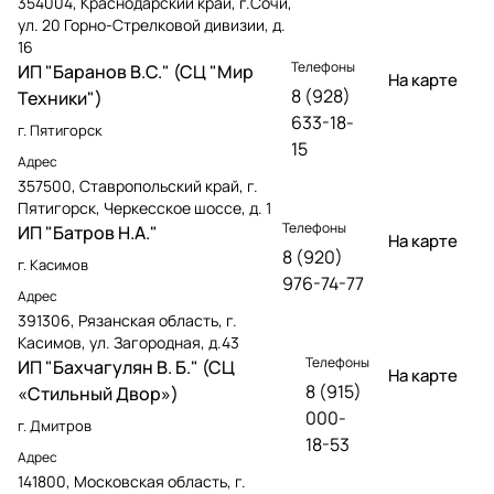
354004, Краснодарский край, г.Сочи,
ул. 20 Горно-Стрелковой дивизии, д.
16
Телефоны
ИП "Баранов В.С." (СЦ "Мир
На карте
8 (928)
Техники")
633-18-
г. Пятигорск
15
Адрес
357500, Ставропольский край, г.
Пятигорск, Черкесское шоссе, д. 1
Телефоны
ИП "Батров Н.А."
На карте
8 (920)
г. Касимов
976-74-77
Адрес
391306, Рязанская область, г.
Касимов, ул. Загородная, д.43
Телефоны
ИП "Бахчагулян В. Б." (СЦ
На карте
8 (915)
«Стильный Двор»)
000-
г. Дмитров
18-53
Адрес
141800, Московская область, г.