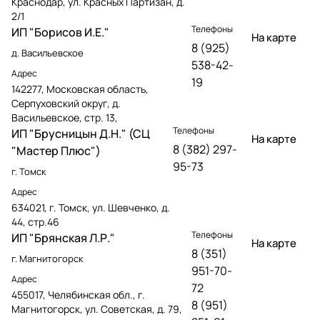
Краснодар, ул. Красных Партизан, д.
2/1
Телефоны
ИП "Борисов И.Е."
На карте
8 (925)
д. Васильевское
538-42-
Адрес
19
142277, Московская область,
Серпуховский округ, д.
Васильевское, стр. 13,
Телефоны
ИП "Брусницын Д.Н." (СЦ
На карте
8 (382) 297-
"Мастер Плюс")
95-73
г. Томск
Адрес
634021, г. Томск, ул. Шевченко, д.
44, стр.46
Телефоны
ИП "Брянская Л.Р."
На карте
8 (351)
г. Магнитогорск
951-70-
Адрес
72
455017, Челябинская обл., г.
8 (951)
Магнитогорск, ул. Советская, д. 79,