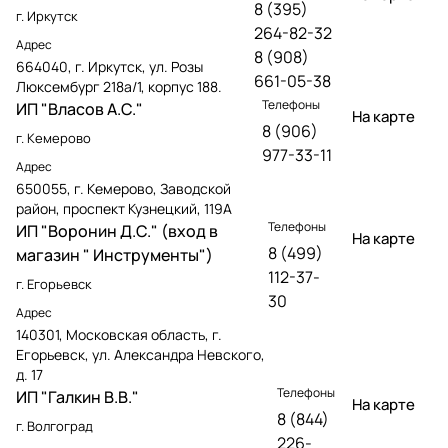
8 (395)
г. Иркутск
264-82-32
Адрес
8 (908)
664040, г. Иркутск, ул. Розы
661-05-38
Люксембург 218а/1, корпус 188.
Телефоны
ИП "Власов А.С."
На карте
8 (906)
г. Кемерово
977-33-11
Адрес
650055, г. Кемерово, Заводской
район, проспект Кузнецкий, 119А
Телефоны
ИП "Воронин Д.С." (вход в
На карте
8 (499)
магазин " Инструменты")
112-37-
г. Егорьевск
30
Адрес
140301, Московская область, г.
Егорьевск, ул. Александра Невского,
д. 17
Телефоны
ИП "Галкин В.В."
На карте
8 (844)
г. Волгоград
226-