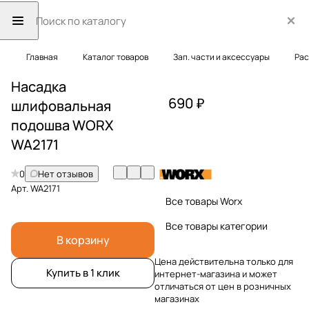
Главная
Каталог товаров
Зап. части и аксессуары
Рас
Насадка
690 ₽
шлифовальная
подошва WORX
WA2171
0
Нет отзывов
Арт.
WA2171
Все товары Worx
Все товары категории
В корзину
Цена действительна только для
Купить в 1 клик
интернет-магазина и может
отличаться от цен в розничных
магазинах