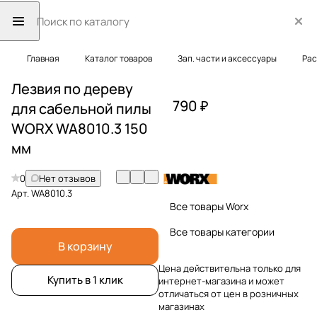
Главная
Каталог товаров
Зап. части и аксессуары
Рас
Лезвия по дереву
790 ₽
для сабельной пилы
WORX WA8010.3 150
мм
0
Нет отзывов
Арт.
WA8010.3
Все товары Worx
Все товары категории
В корзину
Цена действительна только для
Купить в 1 клик
интернет-магазина и может
отличаться от цен в розничных
магазинах