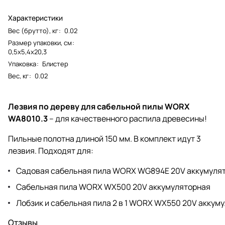
Характеристики
Вес (брутто), кг
:
0.02
Размер упаковки, см
:
0,5х5,4х20,3
Упаковка
:
Блистер
Вес, кг
:
0.02
Лезвия по дереву для сабельной пилы WORX
WA8010.3
– для качественного распила древесины!
Пильные полотна длиной 150 мм. В комплект идут 3
лезвия. Подходят для:
Садовая сабельная пила WORX WG894E 20V аккумуля
Сабельная пила WORX WX500 20V аккумуляторная
Лобзик и сабельная пила 2 в 1 WORX WX550 20V аккум
Отзывы