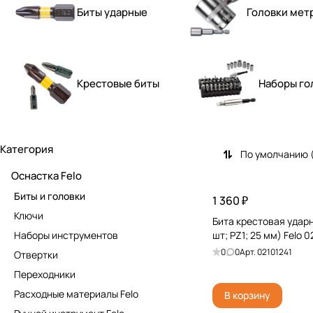
Биты ударные
Головки мет
Крестовые биты
Наборы го
Категория
По умолчанию 
Оснастка Felo
Биты и головки
1 360 ₽
Ключи
Бита крестовая ударн
Наборы инструментов
шт; PZ1; 25 мм) Felo 0
0
0
Арт.
02101241
Отвертки
Переходники
Расходные материалы Felo
В корзину