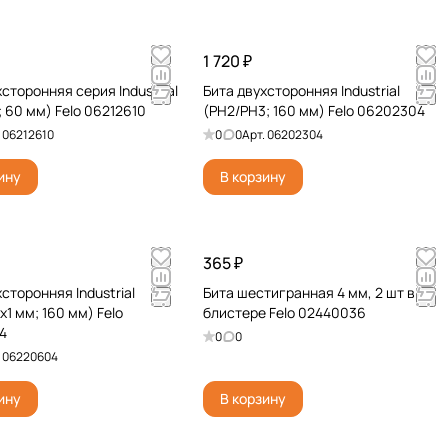
1 720 ₽
сторонняя серия Industrial
Бита двухсторонняя Industrial
; 60 мм) Felo 06212610
(PH2/PH3; 160 мм) Felo 06202304
.
06212610
0
0
Арт.
06202304
ину
В корзину
365 ₽
сторонняя Industrial
Бита шестигранная 4 мм, 2 шт в
1 мм; 160 мм) Felo
блистере Felo 02440036
4
0
0
.
06220604
ину
В корзину