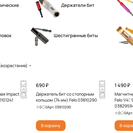
рические
Держатели бит
ловок
Шестигранные биты
(возрастание)
690 ₽
1 490 ₽
ая Impact (2
Держатель бит со стопорным
Магнитны
2101241
кольцом (74 мм) Felo 03810290
Felo 1/4"
0382959
0
0
Арт.
03810290
0
0
Арт
В корзину
В корз