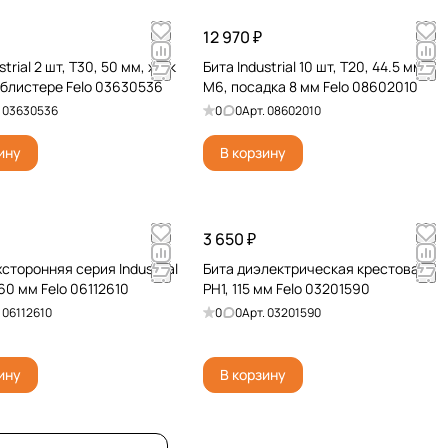
12 970 ₽
strial 2 шт, T30, 50 мм, хв-к
Бита Industrial 10 шт, T20, 44.5 мм,
в блистере Felo 03630536
M6, посадка 8 мм Felo 08602010
.
03630536
0
0
Арт.
08602010
ину
В корзину
3 650 ₽
сторонняя серия Industrial
Бита диэлектрическая крестовая
60 мм Felo 06112610
PH1, 115 мм Felo 03201590
.
06112610
0
0
Арт.
03201590
ину
В корзину