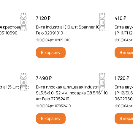
7 120 ₽
410 ₽
я крестовая
Бита Industrial (10 шт; Spanner 10)
Бита двух
 03110590
Felo 02091010
(PH1/PH2
0
0
Арт.
02091010
0
0
Арт
В корзину
В корз
7 490 ₽
1 720 ₽
ial (5 шт; PH3;
Бита плоская шлицевая Industrial
Бита двух
SL5.5x1.0, 32 мм, посадка С8 5/16", 10
(PH2/SL6x
шт Felo 07052410
0622060
0
0
Арт.
07052410
0
0
Арт
В корзину
В корз