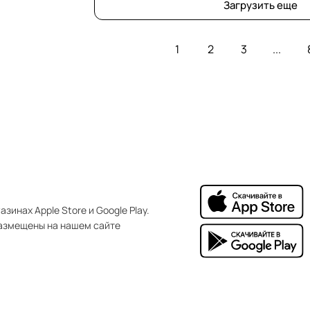
Загрузить еще
1
2
3
...
зинах Apple Store и Google Play.
азмещены на нашем сайте