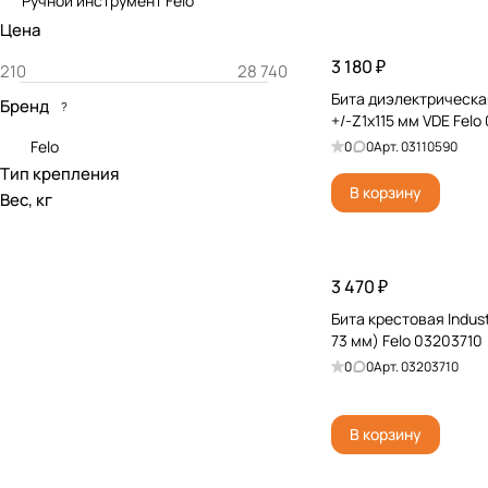
Ручной инструмент Felo
Цена
3 180 ₽
Бита диэлектрическа
Бренд
?
+/-Z1x115 мм VDE Felo
Felo
0
0
Арт.
03110590
Тип крепления
В корзину
Вес, кг
3 470 ₽
Бита крестовая Industr
73 мм) Felo 03203710
0
0
Арт.
03203710
В корзину