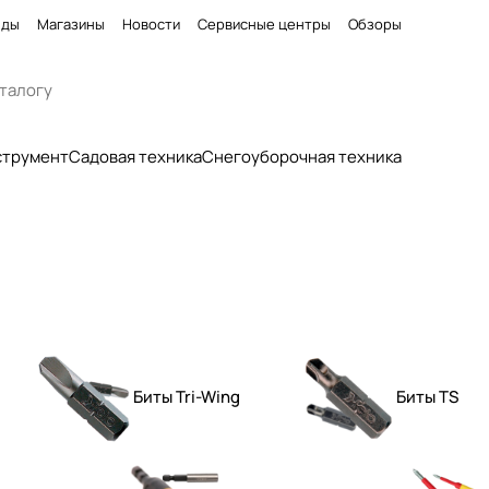
нды
Магазины
Новости
Сервисные центры
Обзоры
струмент
Садовая техника
Снегоуборочная техника
Биты Tri-Wing
Биты TS