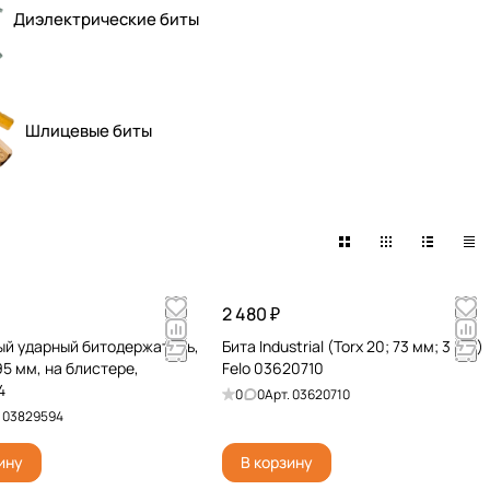
Диэлектрические биты
Шлицевые биты
2 480 ₽
й ударный битодержатель,
Бита Industrial (Torx 20; 73 мм; 3 шт.)
, 95 мм, на блистере,
Felo 03620710
4
0
0
Арт.
03620710
.
03829594
ину
В корзину