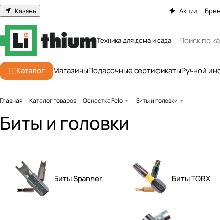
Казань
Акции
Бре
Техника для дома и сада
Каталог
Магазины
Подарочные сертификаты
Ручной ин
Главная
Каталог товаров
Оснастка Felo
Биты и головки
Биты и головки
Биты Spanner
Биты TORX