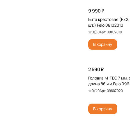
9 990 ₽
Бита крестовая (PZ2; 
шт.) Felo 08102010
0
0
Арт.
08102010
В корзину
2 590 ₽
Головка M-TEC 7 мм, с
длина 86 мм Felo 09
0
0
Арт.
09607020
В корзину