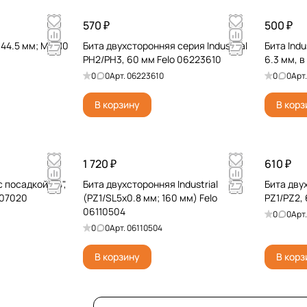
570 ₽
500 ₽
44.5 мм; M5; 10
Бита двухсторонняя серия Industrial
Бита Indu
PH2/PH3, 60 мм Felo 06223610
6.3 мм, 
0
0
Арт.
06223610
0
0
Арт
В корзину
В корз
1 720 ₽
610 ₽
 посадкой 1/4",
Бита двухсторонняя Industrial
Бита двух
607020
(PZ1/SL5x0.8 мм; 160 мм) Felo
PZ1/PZ2, 
06110504
0
0
Арт
0
0
Арт.
06110504
В корзину
В корз