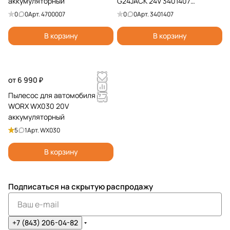
аккумуляторный
G24JACK 24V 3401407
аккумуляторный
0
0
Арт.
4700007
0
0
Арт.
3401407
В корзину
В корзину
от 6 990 ₽
Пылесос для автомобиля
WORX WX030 20V
аккумуляторный
5
1
Арт.
WX030
В корзину
Подписаться
на скрытую распродажу
+7 (843) 206-04-82