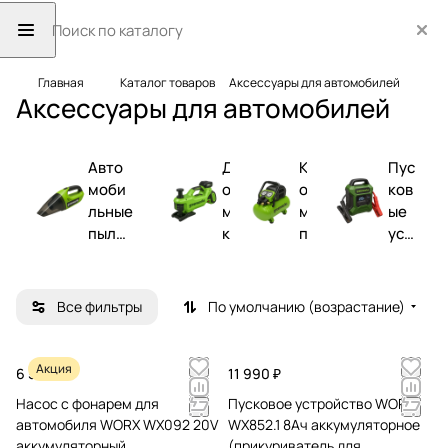
Главная
Каталог товаров
Аксессуары для автомобилей
Аксессуары для автомобилей
Авто
Д
К
Пус
моби
о
о
ков
льные
м
м
ые
пылес
к
п
уст
осы
р
р
рой
а
е
ств
т
с
а
Все фильтры
По умолчанию (возрастание)
ы
с
о
р
Акция
6 590 ₽
11 990 ₽
ы
Насос с фонарем для
Пусковое устройство WORX
автомобиля WORX WX092 20V
WX852.1 8Ач аккумуляторное
аккумуляторный
(прикуриватель для