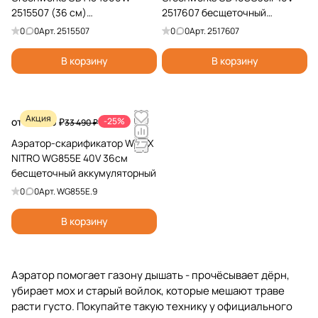
2515507 (36 см)
2517607 бесщеточный
электрический
аккумуляторный
0
0
Арт.
2515507
0
0
Арт.
2517607
В корзину
В корзину
Акция
от 24 990 ₽
-25%
33 490 ₽
Аэратор-скарификатор WORX
NITRO WG855E 40V 36см
бесщеточный аккумуляторный
0
0
Арт.
WG855E.9
В корзину
Аэратор помогает газону дышать - прочёсывает дёрн,
убирает мох и старый войлок, которые мешают траве
расти густо. Покупайте такую технику у официального