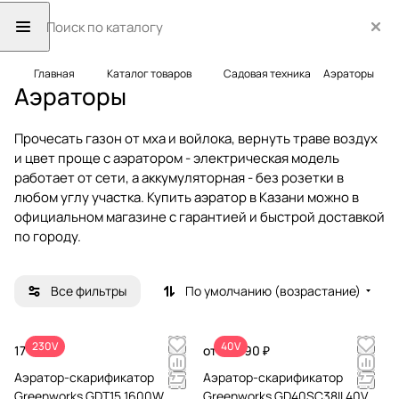
Главная
Каталог товаров
Садовая техника
Аэраторы
Аэраторы
Прочесать газон от мха и войлока, вернуть траве воздух
и цвет проще с аэратором - электрическая модель
работает от сети, а аккумуляторная - без розетки в
любом углу участка. Купить аэратор в Казани можно в
официальном магазине с гарантией и быстрой доставкой
по городу.
Все фильтры
По умолчанию (возрастание)
230V
40V
17 990 ₽
от 24 990 ₽
Аэратор-скарификатор
Аэратор-скарификатор
Greenworks GDT15 1600W
Greenworks GD40SC38II 40V