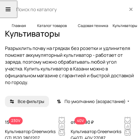
Главная
Каталог товаров
Садовая техника
Культиваторы
Культиваторы
Разрыхлить почву на грядках без розетки и удлинителя
поможет аккумуляторный культиватор - работает от
заряда, поэтому можно обрабатывать любой угол
участка. Купить культиватор в Казани можно в
официальном магазине с гарантией и быстрой доставкой
по городу.
Все фильтры
По умолчанию (возрастание)
230V
40V
15 990 ₽
от 19 990 ₽
Культиватор Greenworks
Культиватор Greenworks
GTL1520 2801207
G40TL 40V 27087