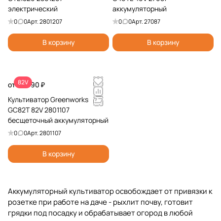
электрический
аккумуляторный
0
0
Арт.
2801207
0
0
Арт.
27087
В корзину
В корзину
82V
от 33 990 ₽
Культиватор Greenworks
GC82T 82V 2801107
бесщеточный аккумуляторный
0
0
Арт.
2801107
В корзину
Аккумуляторный культиватор освобождает от привязки к
розетке при работе на даче - рыхлит почву, готовит
грядки под посадку и обрабатывает огород в любой