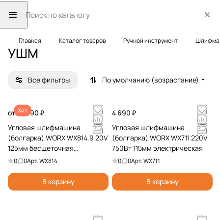
Главная
Каталог товаров
Ручной инструмент
Шлифма
УШМ
Все фильтры
По умолчанию (возрастание)
Хит
от 10 990 ₽
4 690 ₽
Угловая шлифмашина
Угловая шлифмашина
(болгарка) WORX WX814.9 20V
(болгарка) WORX WX711 220V
125мм бесщеточная
750Вт 115мм электрическая
аккумуляторная без батареи и
0
0
Арт.
WX814
0
0
Арт.
WX711
зарядки
В корзину
В корзину