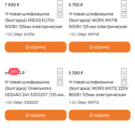
7 990 ₽
5 790 ₽
Угловая шлифмашина
Угловая шлифмашина
(болгарка) KRESS KU704
(болгарка) WORX WX718
900Вт 125мм электрическая
900Вт 125 мм электрическая
0
0
Арт.
KU704
0
0
Арт.
WX718
В корзину
В корзину
24V
от 7 990 ₽
5 390 ₽
Угловая шлифмашина
Угловая шлифмашина
(болгарка) Greenworks
(болгарка) WORX WX712 220V
GD24AG 24V 3200207 (125 мм)
860Вт 125мм электрическая
бесщеточная аккумуляторная
0
0
Арт.
3200207
0
0
Арт.
WX712
В корзину
В корзину