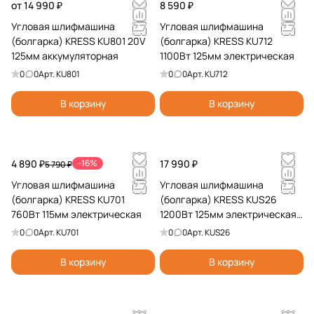
от 14 990 ₽
8 590 ₽
Угловая шлифмашина
Угловая шлифмашина
(болгарка) KRESS KU801 20V
(болгарка) KRESS KU712
125мм аккумуляторная
1100Вт 125мм электрическая
0
0
Арт.
KU801
0
0
Арт.
KU712
В корзину
В корзину
4 890 ₽
-16%
17 990 ₽
5 790 ₽
Угловая шлифмашина
Угловая шлифмашина
(болгарка) KRESS KU701
(болгарка) KRESS KUS26
760Вт 115мм электрическая
1200Вт 125мм электрическая
бесщеточная
0
0
Арт.
KU701
0
0
Арт.
KUS26
В корзину
В корзину