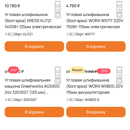
10 190 ₽
4 790 ₽
Угловая шлифмашина
Угловая шлифмашина
(болгарка) KRESS KU721
(болгарка) WORX WX717 220V
1400Вт 125мм электрическая
750Вт 115мм электрическая
0
0
Арт.
KU721
0
0
Арт.
WX717
В корзину
В корзину
24V
Акция
от 8 490 ₽
от 7 990 ₽
-20%
9 990 ₽
Угловая шлифовальная
Угловая шлифмашина
машина Greenworks AG5900
(болгарка) WORX WX800 20V
24V 3201007 (125 мм)
115мм аккумуляторная
аккумуляторная
0
0
Арт.
3201007
0
0
Арт.
WX800.9
В корзину
В корзину