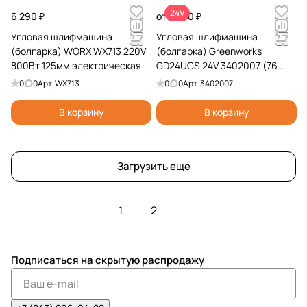
24V
6 290 ₽
от 7 990 ₽
Угловая шлифмашина
Угловая шлифмашина
(болгарка) WORX WX713 220V
(болгарка) Greenworks
800Вт 125мм электрическая
GD24UCS 24V 3402007 (76
мм) бесщеточная
0
0
Арт.
WX713
0
0
Арт.
3402007
аккумуляторная
В корзину
В корзину
Загрузить еще
1
2
Подписаться
на скрытую распродажу