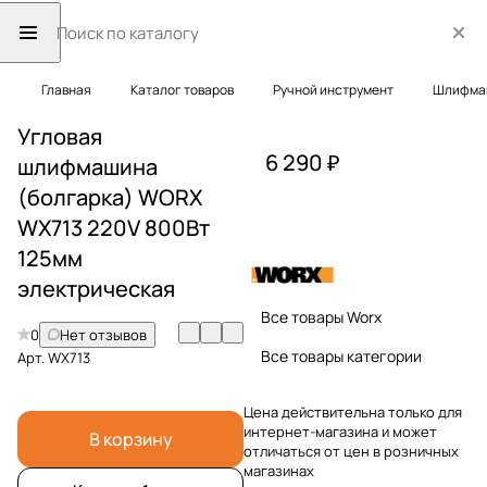
Главная
Каталог товаров
Ручной инструмент
Шлифма
Угловая
6 290 ₽
шлифмашина
(болгарка) WORX
WX713 220V 800Вт
125мм
электрическая
Все товары Worx
0
Нет отзывов
Все товары категории
Арт.
WX713
Цена действительна только для
интернет-магазина и может
В корзину
отличаться от цен в розничных
магазинах