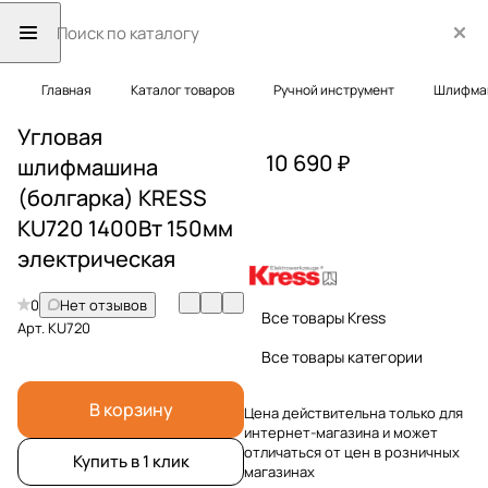
Главная
Каталог товаров
Ручной инструмент
Шлифма
Угловая
10 690 ₽
шлифмашина
(болгарка) KRESS
KU720 1400Вт 150мм
электрическая
0
Нет отзывов
Все товары Kress
Арт.
KU720
Все товары категории
В корзину
Цена действительна только для
интернет-магазина и может
отличаться от цен в розничных
Купить в 1 клик
магазинах