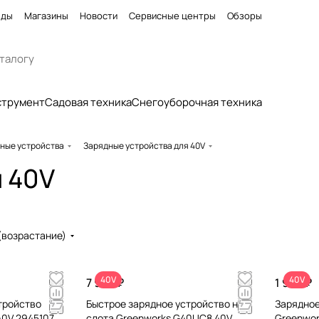
нды
Магазины
Новости
Сервисные центры
Обзоры
струмент
Садовая техника
Снегоуборочная техника
ные устройства
Зарядные устройства для 40V
 40V
(возрастание)
40V
40V
7 990 ₽
1 990 ₽
тройство
Быстрое зарядное устройство на 2
Зарядное
40V 2945107
слота Greenworks G40UC8 40V
Greenwo