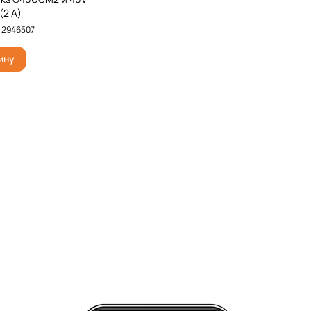
(2 A)
.
2946507
ину