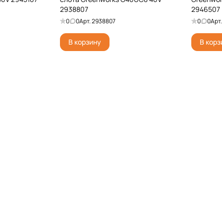
2938807
2946507 
0
0
Арт.
2938807
0
0
Арт
В корзину
В корз