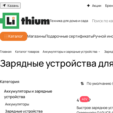
Казань
Акции
Бре
Техника для дома и сада
Каталог
Магазины
Подарочные сертификаты
Ручной ин
Главная
Каталог товаров
Аккумуляторы и зарядные устройства
Заряд
Зарядные устройства для
Категория
По умолчанию 
Аккумуляторы и зарядные
устройства
40V
4 990 ₽
Аккумуляторы
Быстрое зарядное ус
Зарядные устройства
Greenworks G40UC5 