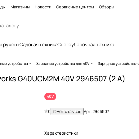
нды
Магазины
Новости
Сервисные центры
Обзоры
струмент
Садовая техника
Снегоуборочная техника
ные устройства
Зарядные устройства для 40V
Зарядное устройство-
orks G40UCM2M 40V 2946507 (2 A)
40V
0
Нет отзывов
Арт.
2946507
Характеристики