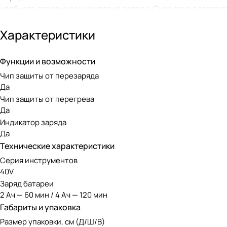
удобного отслеживания уровня заряда. Сила тока составля
Гц.
Характеристики
Чип защиты от перезаряда и перегрева автоматические от
защищает ее от потери емкости.
Функции и возможности
Время зарядки аккумуляторов:
Чип защиты от перезаряда
Да
Для батареи 2 Ач = 65 минут;
Чип защиты от перегрева
Для батареи 4 Ач = 130 минут.
Да
Индикатор заряда
Да
Технические характеристики
Внимание: Зарядное устройство (ЗУ) поставл
Серия инструментов
40V
Заряд батареи
2 Ач — 60 мин / 4 Ач — 120 мин
Аккумуляторная линейка Greenwo
Габариты и упаковка
Размер упаковки, см (Д/Ш/В)
Зарядное устройство предназначено для аккумуляторов ли