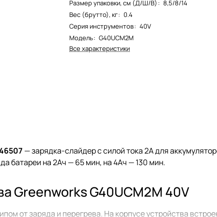
Размер упаковки, см (Д/Ш/В)
:
8,5/8/14
Вес (брутто), кг
:
0.4
Серия инструментов
:
40V
Модель
:
G40UCM2M
Все характеристики
946507
— зарядка-слайдер с силой тока 2А для аккумулятор
а батареи на 2Ач — 65 мин, на 4Ач — 130 мин.
тва Greenworks G40UCM2M 40V
ом от заряда и перегрева. На корпусе устройства встрое