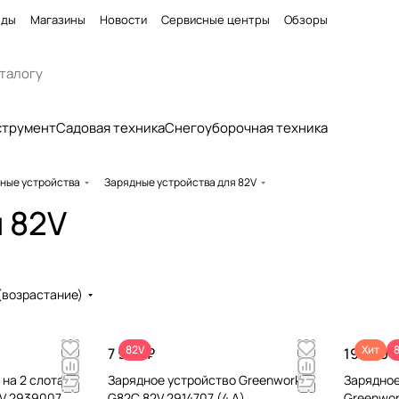
нды
Магазины
Новости
Сервисные центры
Обзоры
струмент
Садовая техника
Снегоуборочная техника
ные устройства
Зарядные устройства для 82V
 82V
(возрастание)
82V
Хит
7 990 ₽
19 990 ₽
на 2 слота
Зарядное устройство Greenworks
Зарядное
2V 2939007
G82C 82V 2914707 (4 А)
Greenwor