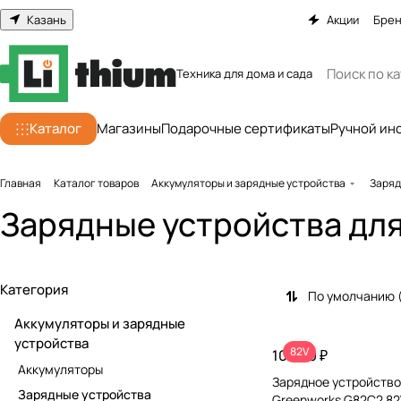
Казань
Акции
Бре
Техника для дома и сада
Каталог
Магазины
Подарочные сертификаты
Ручной ин
Главная
Каталог товаров
Аккумуляторы и зарядные устройства
Заряд
Зарядные устройства для
Категория
По умолчанию 
Аккумуляторы и зарядные
устройства
82V
10 990 ₽
Аккумуляторы
Зарядное устройство 
Зарядные устройства
Greenworks G82C2 8