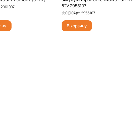
82V 2955107
.
2961007
0
0
Арт.
2955107
ину
В корзину