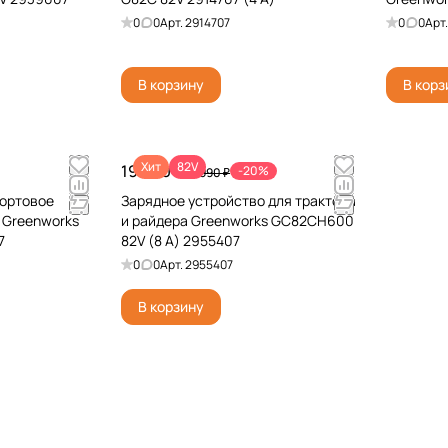
0
0
Арт.
2914707
0
0
Арт
В корзину
В корз
Хит
82V
19 990 ₽
-20%
24 990 ₽
портовое
Зарядное устройство для трактора
 Greenworks
и райдера Greenworks GC82CH600
7
82V (8 А) 2955407
0
0
Арт.
2955407
В корзину