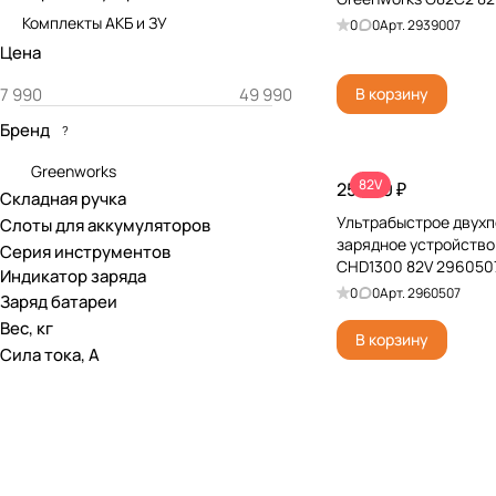
Комплекты АКБ и ЗУ
0
0
Арт.
2939007
Цена
В корзину
Бренд
?
Greenworks
82V
25 990 ₽
Складная ручка
Ультрабыстрое двух
Слоты для аккумуляторов
зарядное устройство
Серия инструментов
CHD1300 82V 296050
Индикатор заряда
0
0
Арт.
2960507
Заряд батареи
Вес, кг
В корзину
Сила тока, А