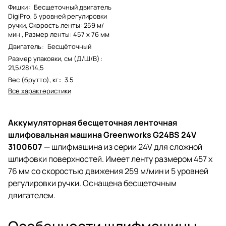
Фишки
:
Бесщеточный двигатель
DigiPro, 5 уровней регулировки
ручки, Скорость ленты: 259 м/
мин , Размер ленты: 457 x 76 мм
Двигатель
:
Бесщёточный
Размер упаковки, см (Д/Ш/В)
:
21,5/28/14,5
Вес (брутто), кг
:
3.5
Все характеристики
Аккумуляторная бесщеточная ленточная
шлифовальная машина Greenworks G24BS 24V
3100607
— шлифмашина из серии 24V для сложной
шлифовки поверхностей. Имеет ленту размером 457 x
76 мм со скоростью движения 259 м/мин и 5 уровней
регулировки ручки. Оснащена бесщеточным
двигателем.
Особенности шлифмашины