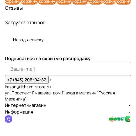
корзину
корзину
корзину
корзину
корзину
корзину
корзину
корзину
295890
2 24V
G24X2U
G24UC2
295770
G24HP
24V
29267
7 (4 Ач)
Отзывы
293920
C2 24V
24V
7 (2 Ач)
5 24V
29464
07 (2
7 (2 Ач)
2931907
294620
295780
07 (4
Ач)
7
7 (5 Ач)
А)
Загрузка отзывов...
Назад к списку
Подписаться
на скрытую распродажу
+7 (843) 206-04-82
kazan@lithium-store.ru
ул. Проспект Ямашева, дом 11 вход в магазин “Русская
Механика”
Интернет-магазин
Информация