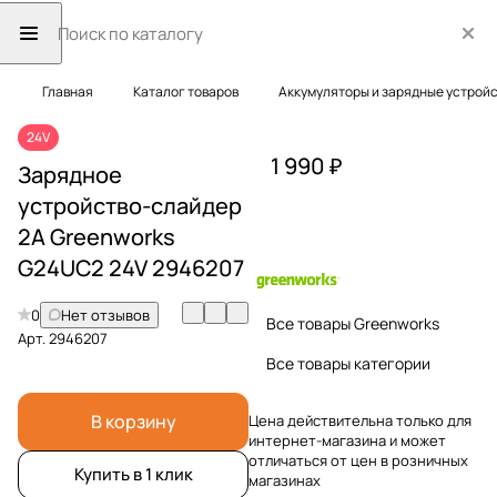
Главная
Каталог товаров
Аккумуляторы и зарядные устрой
24V
1 990 ₽
Зарядное
устройство-слайдер
2А Greenworks
G24UC2 24V 2946207
0
Нет отзывов
Все товары Greenworks
Арт.
2946207
Все товары категории
В корзину
Цена действительна только для
интернет-магазина и может
отличаться от цен в розничных
Купить в 1 клик
магазинах