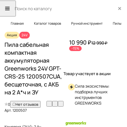
Главная
Каталог товаров
Ручной инструмент
Пилы
Акция
24V
10 990 ₽
12 990 ₽
Пила сабельная
-15%
компактная
аккумуляторная
Greenworks 24V GPT-
Товар участвует в акции
CRS-25 1200507CUA,
бесщеточная, с АКБ
Сила экосистемы:
на 2 А*ч и ЗУ
подборка лучших
инструментов
GREENWORKS
0
Нет отзывов
Арт.
1200507
Комплект (24V):
2 Ач