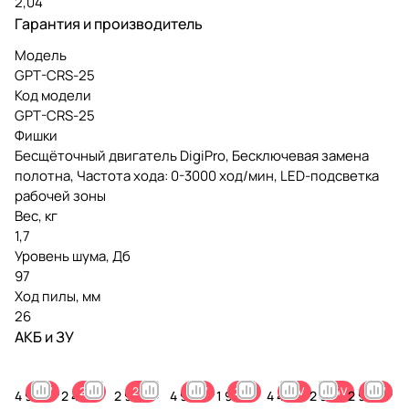
2,04
Гарантия и производитель
Модель
GPT-CRS-25
Код модели
GPT-CRS-25
Фишки
Бесщёточный двигатель DigiPro, Бесключевая замена
полотна, Частота хода: 0-3000 ход/мин, LED-подсветка
рабочей зоны
Вес, кг
1,7
Уровень шума, Дб
97
Ход пилы, мм
26
АКБ и ЗУ
24V
24V
24V
24V
24V
24V
24V
24V
4 990 ₽
2 490 ₽
2 990 ₽
4 990 ₽
1 990 ₽
4 490
2 990
2 990 ₽