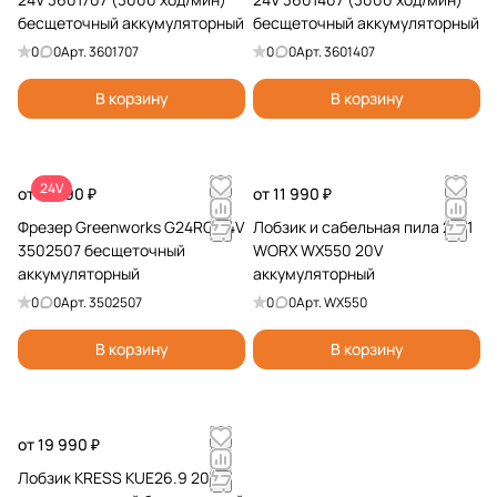
бесщеточный аккумуляторный
бесщеточный аккумуляторный
0
0
Арт.
3601707
0
0
Арт.
3601407
В корзину
В корзину
24V
от 11 990 ₽
от 11 990 ₽
Фрезер Greenworks G24RO 24V
Лобзик и сабельная пила 2 в 1
3502507 бесщеточный
WORX WX550 20V
аккумуляторный
аккумуляторный
0
0
Арт.
3502507
0
0
Арт.
WX550
В корзину
В корзину
от 19 990 ₽
Лобзик KRESS KUE26.9 20V