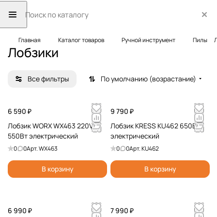
Главная
Каталог товаров
Ручной инструмент
Пилы
Лобзики
Все фильтры
По умолчанию (возрастание)
6 590 ₽
9 790 ₽
Лобзик WORX WX463 220V
Лобзик KRESS KU462 650Вт
550Вт электрический
электрический
0
0
Арт.
WX463
0
0
Арт.
KU462
В корзину
В корзину
6 990 ₽
7 990 ₽