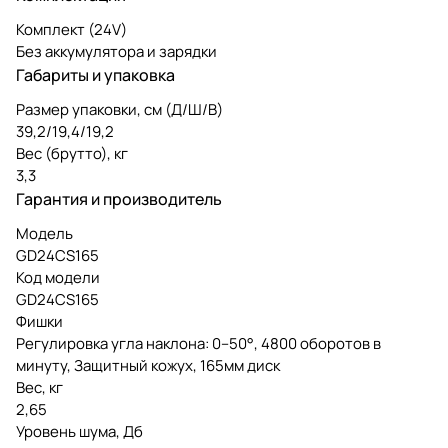
Комплект (24V)
Без аккумулятора и зарядки
Габариты и упаковка
Размер упаковки, см (Д/Ш/В)
39,2/19,4/19,2
Вес (брутто), кг
3,3
Гарантия и производитель
Модель
GD24CS165
Код модели
GD24CS165
Фишки
Регулировка угла наклона: 0–50°, 4800 оборотов в
минуту, Защитный кожух, 165мм диск
Вес, кг
2,65
Уровень шума, Дб