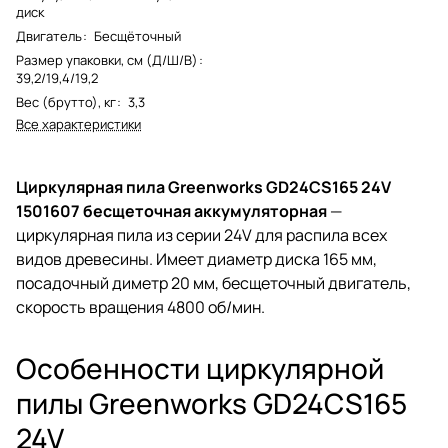
диск
Двигатель
:
Бесщёточный
Размер упаковки, см (Д/Ш/В)
:
39,2/19,4/19,2
Вес (брутто), кг
:
3,3
Все характеристики
Циркулярная пила Greenworks GD24CS165 24V
1501607 бесщеточная аккумуляторная
—
циркулярная пила из серии 24V для распила всех
видов древесины. Имеет диаметр диска 165 мм,
посадочный диметр 20 мм, бесщеточный двигатель,
скорость вращения 4800 об/мин.
Особенности циркулярной
пилы Greenworks GD24CS165
24V