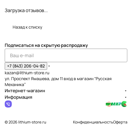
7 (2 Ач)
2931907
294620
295780
07 (4
Ач)
7
7 (5 Ач)
А)
Загрузка отзывов...
Назад к списку
Подписаться
на скрытую распродажу
+7 (843) 206-04-82
kazan@lithium-store.ru
ул. Проспект Ямашева, дом 11 вход в магазин “Русская
Механика”
Интернет-магазин
Информация
© 2026 lithium-store.ru
Конфиденциальность
Оферта