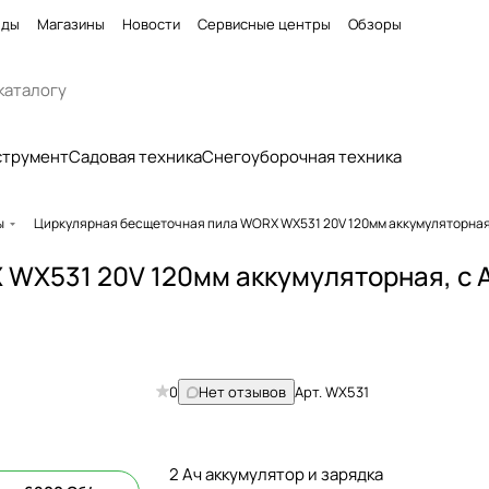
нды
Магазины
Новости
Сервисные центры
Обзоры
струмент
Садовая техника
Снегоуборочная техника
ы
Циркулярная бесщеточная пила WORX WX531 20V 120мм аккумуляторна
WX531 20V 120мм аккумуляторная, с 
0
Нет отзывов
Арт.
WX531
2 Ач аккумулятор и зарядка