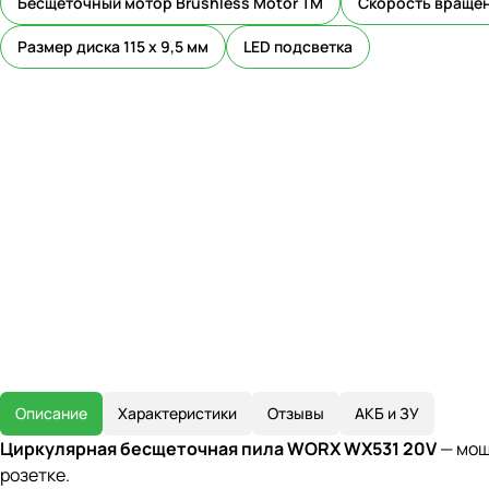
Бесщеточный мотор Brushless Motor TM
Скорость вращен
Размер диска 115 х 9,5 мм
LED подсветка
Описание
Характеристики
Отзывы
АКБ и ЗУ
Циркулярная бесщеточная пила WORX WX531 20V
— мощ
розетке.