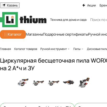
Казань
Акции
Бре
Техника для дома и сада
Каталог
Магазины
Подарочные сертификаты
Ручной ин
Главная
Каталог товаров
Ручной инструмент
Пилы
Дисковые пил
Циркулярная бесщеточная пила WORX 
на 2 А*ч и ЗУ