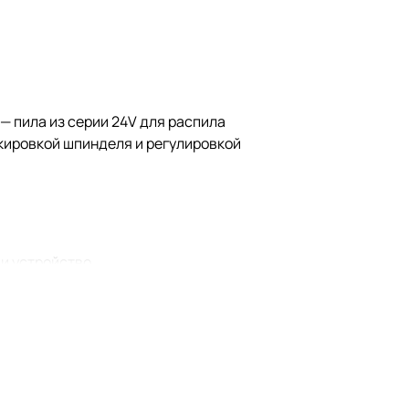
— пила из серии 24V для распила
окировкой шпинделя и регулировкой
и устройство.
егулировка пильной части от 0 до 47° с
аготовках. Заготовки надёжно