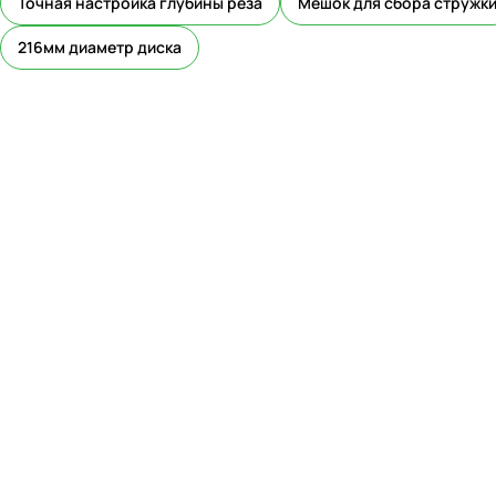
Точная настройка глубины реза
Мешок для сбора стружк
216мм диаметр диска