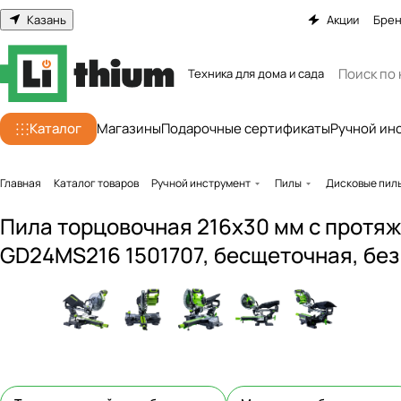
Казань
Акции
Бре
Техника для дома и сада
Каталог
Магазины
Подарочные сертификаты
Ручной ин
Главная
Каталог товаров
Ручной инструмент
Пилы
Дисковые пил
Пила торцовочная 216x30 мм с протя
GD24MS216 1501707, бесщеточная, без