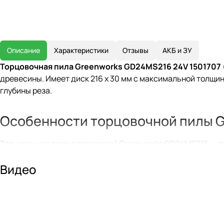
Описание
Характеристики
Отзывы
АКБ и ЗУ
Торцовочная пила Greenworks GD24MS216 24V 1501707 
древесины. Имеет диск 216 х 30 мм с максимальной толщи
глубины реза.
Особенности торцовочной пилы G
Торцовочная пила с протяжкой Greenworks GD24MS216 — эт
Пила имеет прочную и надежную конструкцию рабочего ст
Видео
Рабочий стол с регулировкой влево и вправо на 47° и фикс
быстрыми настройками углов также облегчает процесс. То
фиксируются на рабочем столе благодаря быстрозажимно