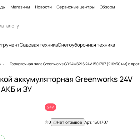
нды
Магазины
Новости
Сервисные центры
Обзоры
струмент
Садовая техника
Снегоуборочная техника
ы
Торцовочная пила Greenworks GD24MS216 24V 1501707 (216x30 мм) с пр
жкой аккумуляторная Greenworks 24V
 АКБ и ЗУ
24V
0
Нет отзывов
Арт.
1501707