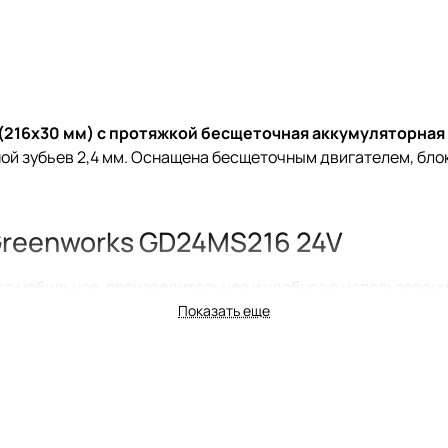
(216x30 мм) с протяжкой бесщеточная аккумуляторная
ной зубьев 2,4 мм. Оснащена бесщеточным двигателем, бл
reenworks GD24MS216 24V
о мобильное, производительное и удобное в использовани
Показать еще
ола и станины из алюминиевого литья под давлением.
ацией часто используемых углов упрощает работу. Удобная р
чная настройка глубины реза позволяет выбирать пазы в з
й струбцине.