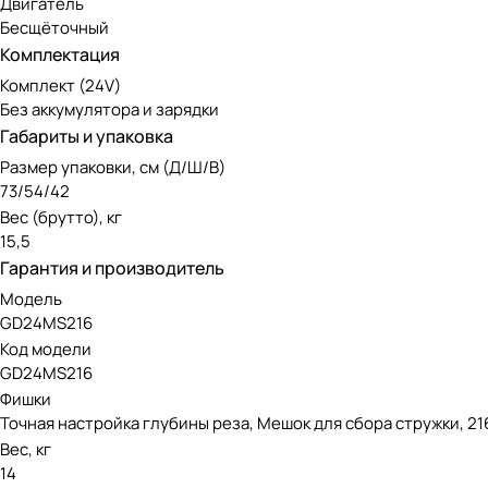
Двигатель
Бесщёточный
Комплектация
Комплект (24V)
Без аккумулятора и зарядки
Габариты и упаковка
Размер упаковки, см (Д/Ш/В)
73/54/42
Вес (брутто), кг
15,5
Гарантия и производитель
Модель
GD24MS216
Код модели
GD24MS216
Фишки
Точная настройка глубины реза, Мешок для сбора стружки, 2
Вес, кг
14