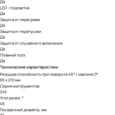
Да
Модель работает от аккумуляторной батареи 24V, совмест
LED - подсветка
Greenworks, в которой представлены инструменты для люб
Да
Защита от перегрева
Да
Защита от перегрузки
Да
Защита от случайного включения
Да
Плавный пуск
Да
Технические характеристики
Режущая способность при повороте 45° / наклоне 0°
65 х 210 мм
Серия инструментов
24V
Угол резки, °
45
Посадочный диаметр, мм