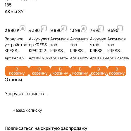
185
АКБ и ЗУ
2 990 ₽
4 390 ₽
9 990 ₽
13 990 ₽
7 490 ₽
9 590 ₽
Зарядное
Аккумулят
Аккумуля
Аккумуля
Аккумул
Аккумуля
устройство
ор KRESS
тор
тор
ятор
тор
KRESS
KPB2022
KRESS
KRESS
KRESS
KRESS
KA3702 20V
20V 2 Ач
KAB24
KAB25
KAB34
KPB2004
Арт.
KA3702
Арт.
KPB2022
Арт.
KAB24
Арт.
KAB25
Арт.
KAB34
Арт.
KPB2004
2A
20V 6 Ач
20V 8 Ач
4Ач
4 Ач
В
В
В
В
В
В
корзину
корзину
корзину
корзину
корзину
корзину
Отзывы
Загрузка отзывов...
Назад к списку
Подписаться
на скрытую распродажу