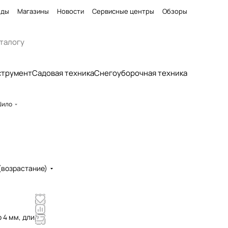
нды
Магазины
Новости
Сервисные центры
Обзоры
струмент
Садовая техника
Снегоуборочная техника
ило
(возрастание)
 4 мм, длина