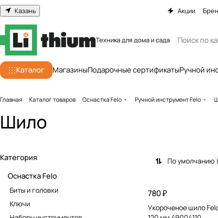
Казань
Акции
Бре
Техника для дома и сада
Каталог
Магазины
Подарочные сертификаты
Ручной ин
Главная
Каталог товаров
Оснастка Felo
Ручной инструмент Felo
Ш
Шило
Категория
По умолчанию 
Оснастка Felo
Биты и головки
780 ₽
Ключи
Укороченое шило Felo
Наборы инструментов
120 мм 49004110