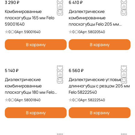
3 290 ₽
6 410 ₽
Комбинированные
Диэлектрические
плоскогубцы 165 мм Felo
комбинированные
59001640
плоскогубцы Felo 205 мм
58020540
0
0
Арт.
59001640
0
0
Арт.
58020540
В корзину
В корзину
5 140 ₽
6 560 ₽
Диэлектрические
Диэлектрические угловые
комбинированные
длинногубцы с резцом 205 мм
плоскогубцы 180 мм Felo
Felo 58222540
58001840
0
0
Арт.
58001840
0
0
Арт.
58222540
В корзину
В корзину