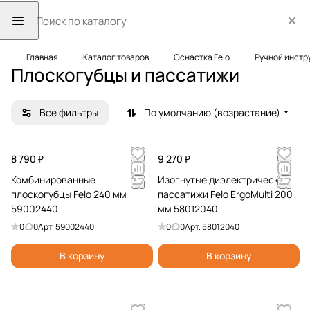
Главная
Каталог товаров
Оснастка Felo
Ручной инстр
Плоскогубцы и пассатижи
Все фильтры
По умолчанию (возрастание)
8 790 ₽
9 270 ₽
Комбинированные
Изогнутые диэлектрические
плоскогубцы Felo 240 мм
пассатижи Felo ErgoMulti 200
59002440
мм 58012040
0
0
Арт.
59002440
0
0
Арт.
58012040
В корзину
В корзину