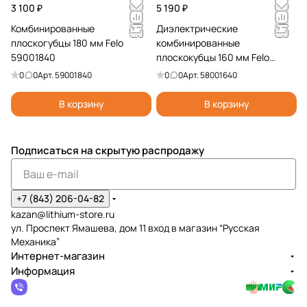
3 100 ₽
5 190 ₽
Комбинированные
Диэлектрические
плоскогубцы 180 мм Felo
комбинированные
59001840
плоскокубцы 160 мм Felo
58001640
0
0
Арт.
59001840
0
0
Арт.
58001640
В корзину
В корзину
Подписаться
на скрытую распродажу
+7 (843) 206-04-82
kazan@lithium-store.ru
ул. Проспект Ямашева, дом 11 вход в магазин “Русская
Механика”
Интернет-магазин
Информация