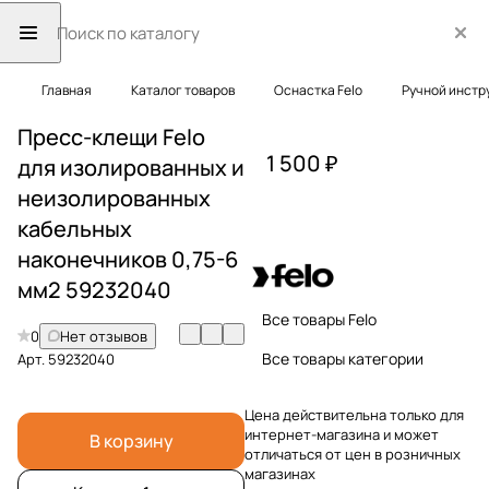
Главная
Каталог товаров
Оснастка Felo
Ручной инстр
Пресс-клещи Felo
1 500 ₽
для изолированных и
неизолированных
кабельных
наконечников 0,75-6
мм2 59232040
Все товары Felo
0
Нет отзывов
Все товары категории
Арт.
59232040
Цена действительна только для
интернет-магазина и может
В корзину
отличаться от цен в розничных
магазинах