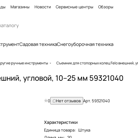
нды
Магазины
Новости
Сервисные центры
Обзоры
струмент
Садовая техника
Снегоуборочная техника
ругие ручные инструменты
Съемник для стопорных колец Felo внешний, у
ешний, угловой, 10–25 мм 59321040
0
Нет отзывов
Арт.
59321040
Характеристики
Единица товара
:
Штука
Длина, мм
:
20