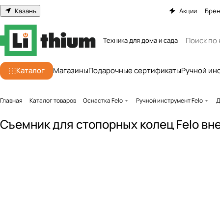
Казань
Акции
Бре
Техника для дома и сада
Каталог
Магазины
Подарочные сертификаты
Ручной ин
Главная
Каталог товаров
Оснастка Felo
Ручной инструмент Felo
Д
Съемник для стопорных колец Felo вн