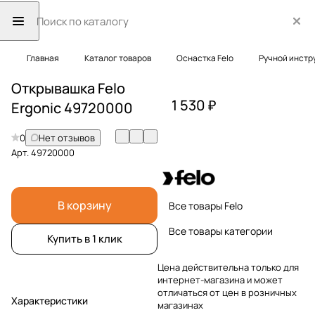
Главная
Каталог товаров
Оснастка Felo
Ручной инстр
Открывашка Felo
1 530 ₽
Ergonic 49720000
0
Нет отзывов
Арт.
49720000
В корзину
Все товары Felo
Все товары категории
Купить в 1 клик
Цена действительна только для
интернет-магазина и может
отличаться от цен в розничных
Характеристики
магазинах