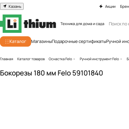
Казань
Акции
Бре
Техника для дома и сада
Каталог
Магазины
Подарочные сертификаты
Ручной ин
Главная
Каталог товаров
Оснастка Felo
Ручной инструмент Felo
Б
Бокорезы 180 мм Felo 59101840