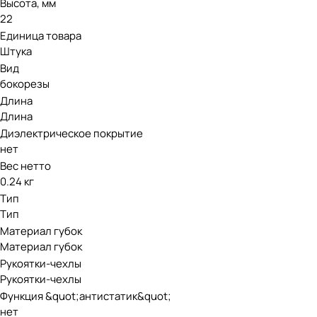
Высота, мм
22
Единица товара
Штука
Вид
бокорезы
Длина
Длина
Диэлектрическое покрытие
нет
Вес нетто
0.24 кг
Тип
Тип
Материал губок
Материал губок
Рукоятки-чехлы
Рукоятки-чехлы
Функция &quot;антистатик&quot;
нет