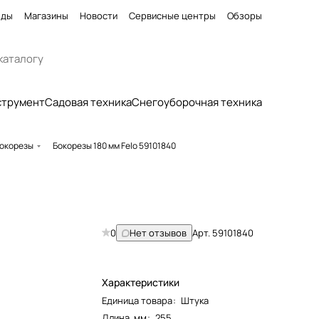
нды
Магазины
Новости
Сервисные центры
Обзоры
струмент
Садовая техника
Снегоуборочная техника
окорезы
Бокорезы 180 мм Felo 59101840
0
Нет отзывов
Арт.
59101840
Характеристики
Единица товара
:
Штука
Длина, мм
:
255