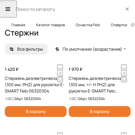
Главная
Каталог товаров
Оснастка Felo
Отвертки
С
Стержни
Все фильтры
По умолчанию (возрастание)
1 420 ₽
1 970 ₽
Стержень диэлектрический
Стержень диэлектрический
(100 мм; PH2) для рукоятки E-
(100 мм; +/- H PH2) для
SMART Felo 06320304
рукоятки E-SMART Felo
06322304
0
0
Арт.
06320304
0
0
Арт.
06322304
В корзину
В корзину