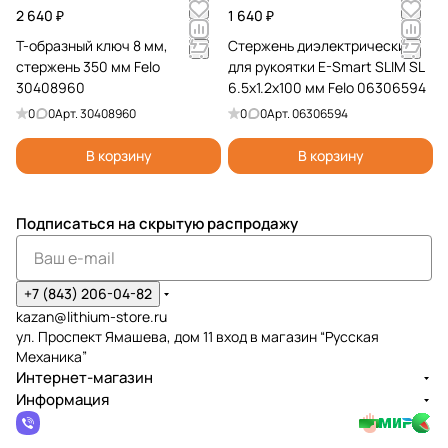
2 640 ₽
1 640 ₽
T-образный ключ 8 мм,
Стержень диэлектрический
стержень 350 мм Felo
для рукоятки E-Smart SLIM SL
30408960
6.5x1.2x100 мм Felo 06306594
0
0
Арт.
30408960
0
0
Арт.
06306594
В корзину
В корзину
Подписаться
на скрытую распродажу
+7 (843) 206-04-82
kazan@lithium-store.ru
ул. Проспект Ямашева, дом 11 вход в магазин “Русская
Механика”
Интернет-магазин
Информация