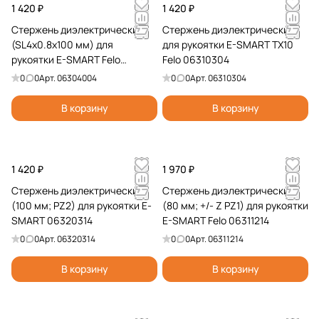
1 420 ₽
1 420 ₽
Стержень диэлектрический
Стержень диэлектрический
(SL4х0.8х100 мм) для
для рукоятки E-SMART TX10
рукоятки E-SMART Felo
Felo 06310304
06304004
0
0
Арт.
06304004
0
0
Арт.
06310304
В корзину
В корзину
1 420 ₽
1 970 ₽
Стержень диэлектрический
Стержень диэлектрический
(100 мм; PZ2) для рукоятки E-
(80 мм; +/- Z PZ1) для рукоятки
SMART 06320314
E-SMART Felo 06311214
0
0
Арт.
06320314
0
0
Арт.
06311214
В корзину
В корзину