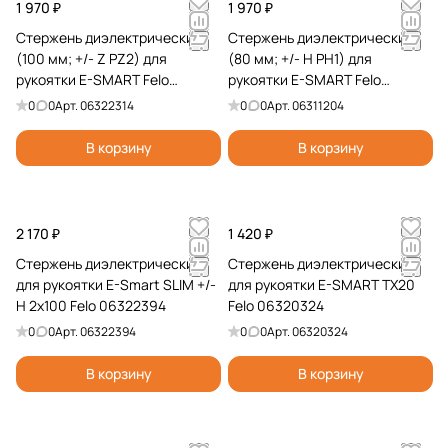
1 970 ₽
1 970 ₽
Стержень диэлектрический
Стержень диэлектрический
(100 мм; +/- Z PZ2) для
(80 мм; +/- H PH1) для
рукоятки E-SMART Felo
рукоятки E-SMART Felo
06322314
06311204
0
0
Арт.
06322314
0
0
Арт.
06311204
В корзину
В корзину
2 170 ₽
1 420 ₽
Стержень диэлектрический
Стержень диэлектрический
для рукоятки E-Smart SLIM +/-
для рукоятки E-SMART TX20
H 2x100 Felo 06322394
Felo 06320324
0
0
Арт.
06322394
0
0
Арт.
06320324
В корзину
В корзину