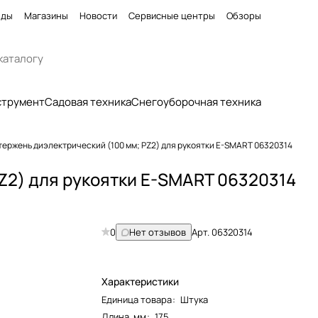
нды
Магазины
Новости
Сервисные центры
Обзоры
струмент
Садовая техника
Снегоуборочная техника
тержень диэлектрический (100 мм; PZ2) для рукоятки E-SMART 06320314
Z2) для рукоятки E-SMART 06320314
0
Нет отзывов
Арт.
06320314
Характеристики
Единица товара
:
Штука
Длина, мм
:
175