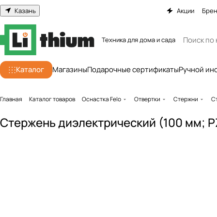
Казань
Акции
Бре
Техника для дома и сада
Каталог
Магазины
Подарочные сертификаты
Ручной ин
Главная
Каталог товаров
Оснастка Felo
Отвертки
Стержни
С
Стержень диэлектрический (100 мм; P