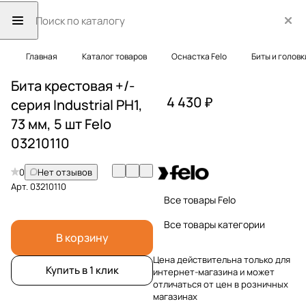
Главная
Каталог товаров
Оснастка Felo
Биты и головк
Бита крестовая +/-
4 430 ₽
серия Industrial PН1,
73 мм, 5 шт Felo
03210110
0
Нет отзывов
Арт.
03210110
Все товары Felo
Все товары категории
В корзину
Цена действительна только для
Купить в 1 клик
интернет-магазина и может
отличаться от цен в розничных
магазинах