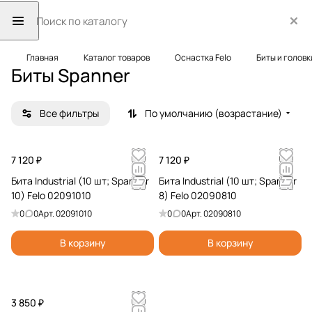
Главная
Каталог товаров
Оснастка Felo
Биты и головк
Биты Spanner
Все фильтры
По умолчанию (возрастание)
7 120 ₽
7 120 ₽
Бита Industrial (10 шт; Spanner
Бита Industrial (10 шт; Spanner
10) Felo 02091010
8) Felo 02090810
0
0
Арт.
02091010
0
0
Арт.
02090810
В корзину
В корзину
3 850 ₽