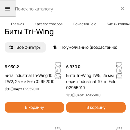
Главная
Каталог товаров
Оснастка Felo
Биты и головк
Биты Tri-Wing
Все фильтры
По умолчанию (возрастание)
6 930 ₽
6 930 ₽
Бита Industrial Tri-Wing 10 шт,
Бита Tri-Wing TW5, 25 мм,
TW2, 25 мм Felo 02952010
серия Industrial, 10 шт Felo
02955010
0
0
Арт.
02952010
0
0
Арт.
02955010
В корзину
В корзину