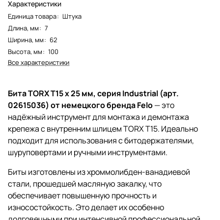
Характеристики
Единица товара
:
Штука
Длина, мм
:
7
Ширина, мм
:
62
Высота, мм
:
100
Все характеристики
Бита TORX T15 x 25 мм, серия Industrial (арт.
02615036) от немецкого бренда Felo
— это
надёжный инструмент для монтажа и демонтажа
крепежа с внутренним шлицем TORX T15. Идеально
подходит для использования с битодержателями,
шуруповертами и ручными инструментами.
Биты изготовлены из хроммолибден-ванадиевой
стали, прошедшей масляную закалку, что
обеспечивает повышенную прочность и
износостойкость. Это делает их особенно
долговечными при интенсивной профессиональной