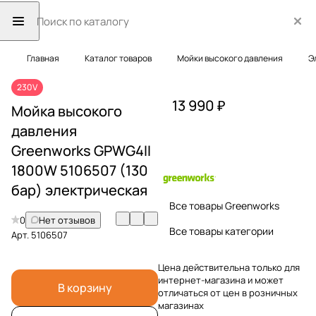
Главная
Каталог товаров
Мойки высокого давления
Э
230V
13 990 ₽
Мойка высокого
давления
Greenworks GPWG4II
1800W 5106507 (130
бар) электрическая
Все товары Greenworks
0
Нет отзывов
Все товары категории
Арт.
5106507
Цена действительна только для
интернет-магазина и может
В корзину
отличаться от цен в розничных
магазинах