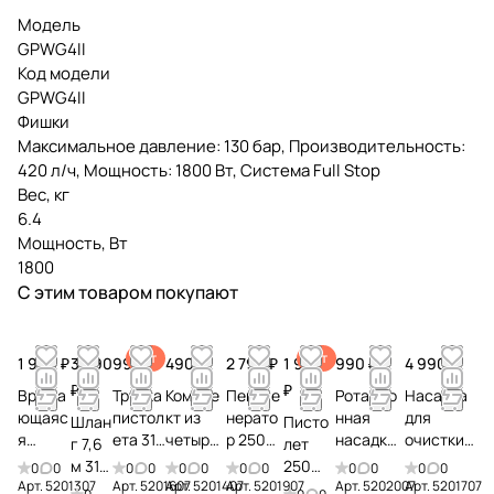
Модель
GPWG4II
Код модели
GPWG4II
Фишки
Максимальное давление: 130 бар, Производительность:
420 л/ч, Мощность: 1800 Вт, Система Full Stop
Вес, кг
6.4
Мощность, Вт
1800
С этим товаром покупают
Хит
Хит
1 990 ₽
3 990
990 ₽
490 ₽
2 790 ₽
1 990
990 ₽
4 990 ₽
₽
₽
Враща
Трубка
Компле
Пеноге
Ротацио
Насадка
ющаяс
пистол
кт из
нерато
нная
для
Шлан
Писто
я
ета 310
четырех
р 250
насадка
очистки
г 7,6
лет
щетка
бар
насадок
бар
(турбо
поверхно
м 310
250
0
0
0
0
0
0
0
0
0
0
0
0
520130
520160
250 бар
520190
фреза)
стей 38
Арт.
5201307
Арт.
5201607
Арт.
5201407
Арт.
5201907
Арт.
5202007
Арт.
5201707
бар
бар