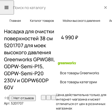
Главная
Каталог товаров
Мойки высокого давления
А
Насадка для очистки
4 990 ₽
поверхностей 38 см
5201707 для моек
высокого давления
Greenworks GPWG8II,
GDPW-Semi-P15,
GDPW-Semi-P20
Все товары Greenworks
230V и GDPW60DP
Все товары категории
60V
Цена действительна только для
0
Нет отзывов
интернет-магазина и может
Арт.
5201707
отличаться от цен в розничных
магазинах