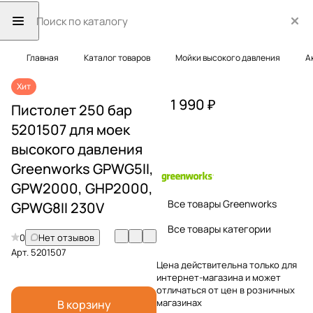
Главная
Каталог товаров
Мойки высокого давления
А
Хит
1 990 ₽
Пистолет 250 бар
5201507 для моек
высокого давления
Greenworks GPWG5II,
GPW2000, GHP2000,
Все товары Greenworks
GPWG8II 230V
Все товары категории
0
Нет отзывов
Арт.
5201507
Цена действительна только для
интернет-магазина и может
отличаться от цен в розничных
магазинах
В корзину