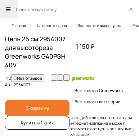
Главная
Каталог товаров
Зап. части и аксессуары
Рас
Цепь 25 см 2954007
1 150 ₽
для высотореза
Greenworks G40PSH
40V
0
Нет отзывов
Арт.
2954007
Все товары Greenworks
Все товары категории
В корзину
Цена действительна только для
Купить в 1 клик
интернет-магазина и может
отличаться от цен в розничных
магазинах