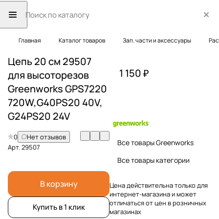
Главная
Каталог товаров
Зап. части и аксессуары
Рас
Цепь 20 см 29507
1 150 ₽
для высоторезов
Greenworks GPS7220
720W,G40PS20 40V,
G24PS20 24V
0
Нет отзывов
Все товары Greenworks
Арт.
29507
Все товары категории
В корзину
Цена действительна только для
интернет-магазина и может
отличаться от цен в розничных
Купить в 1 клик
магазинах