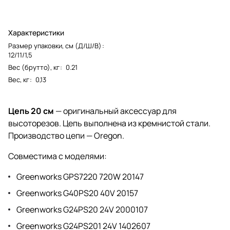
Характеристики
Размер упаковки, см (Д/Ш/В)
:
12/11/1,5
Вес (брутто), кг
:
0.21
Вес, кг
:
0,13
Цепь 20 см
— оригинальный аксессуар для
высоторезов. Цепь выполнена из кремнистой стали.
Производство цепи — Oregon.
Совместима с моделями:
Greenworks GPS7220 720W 20147
Greenworks G40PS20 40V 20157
Greenworks G24PS20 24V 2000107
Greenworks G24PS201 24V 1402607