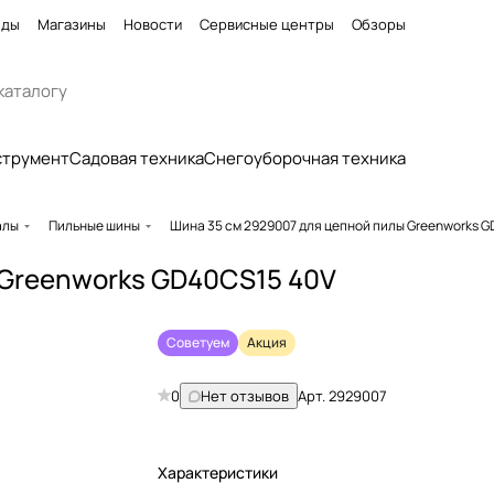
нды
Магазины
Новости
Сервисные центры
Обзоры
струмент
Садовая техника
Снегоуборочная техника
алы
Пильные шины
Шина 35 см 2929007 для цепной пилы Greenworks 
 Greenworks GD40CS15 40V
Советуем
Акция
0
Нет отзывов
Арт.
2929007
Характеристики