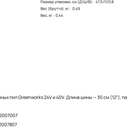
Размер упаковки, см (Д/Ш/В)
:
47,5/11/0,8
Вес (брутто), кг
:
0,49
Вес, кг
:
0,44
х пил Greenworks 24V и 40V. Длина шины — 30 см (12"), паз
 2007007
 2007807