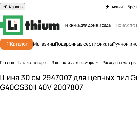
Казань
Акции
Бре
Техника для дома и сада
Каталог
Магазины
Подарочные сертификаты
Ручной ин
Главная
Каталог товаров
Зап. части и аксессуары
Расходные матери
Шина 30 см 2947007 для цепных пил 
G40CS30II 40V 2007807