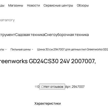
нды
Магазины
Новости
Сервисные центры
Обзоры
струмент
Садовая техника
Снегоуборочная техника
алы
Пильные шины
Шина 30 см 2947007 для цепных пил Greenworks GD2
Greenworks GD24CS30 24V 2007007,
0
Нет отзывов
Арт.
2947007
Характеристики