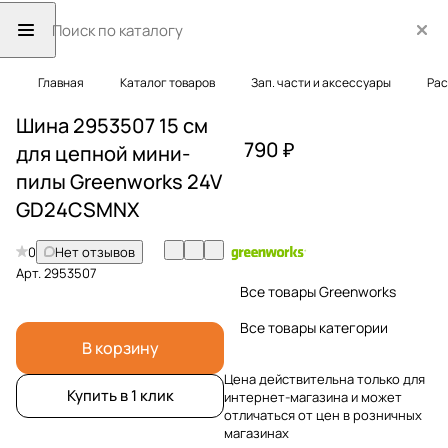
Главная
Каталог товаров
Зап. части и аксессуары
Рас
Шина 2953507 15 см
790 ₽
для цепной мини-
пилы Greenworks 24V
GD24CSMNX
0
Нет отзывов
Арт.
2953507
Все товары Greenworks
Все товары категории
В корзину
Цена действительна только для
Купить в 1 клик
интернет-магазина и может
отличаться от цен в розничных
магазинах