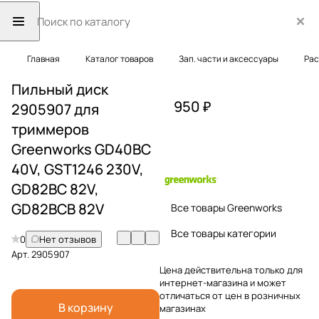
Главная
Каталог товаров
Зап. части и аксессуары
Рас
Пильный диск
950 ₽
2905907 для
триммеров
Greenworks GD40BC
40V, GST1246 230V,
GD82BC 82V,
GD82BCB 82V
Все товары Greenworks
Все товары категории
0
Нет отзывов
Арт.
2905907
Цена действительна только для
интернет-магазина и может
отличаться от цен в розничных
В корзину
магазинах