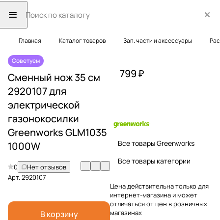
Главная
Каталог товаров
Зап. части и аксессуары
Рас
Советуем
799 ₽
Сменный нож 35 см
2920107 для
электрической
газонокосилки
Greenworks GLM1035
Все товары Greenworks
1000W
Все товары категории
0
Нет отзывов
Арт.
2920107
Цена действительна только для
интернет-магазина и может
отличаться от цен в розничных
магазинах
В корзину