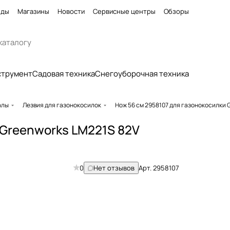
нды
Магазины
Новости
Сервисные центры
Обзоры
струмент
Садовая техника
Снегоуборочная техника
алы
Лезвия для газонокосилок
Нож 56 см 2958107 для газонокосилки 
 Greenworks LM221S 82V
0
Нет отзывов
Арт.
2958107