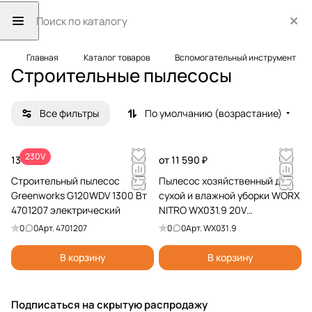
Главная
Каталог товаров
Вспомогательный инструмент
Строительные пылесосы
Все фильтры
По умолчанию (возрастание)
230V
13 990 ₽
от 11 590 ₽
Строительный пылесос
Пылесос хозяйственный для
Greenworks G120WDV 1300 Вт
сухой и влажной уборки WORX
4701207 электрический
NITRO WX031.9 20V
аккумуляторный
0
0
Арт.
4701207
0
0
Арт.
WX031.9
В корзину
В корзину
Подписаться
на скрытую распродажу