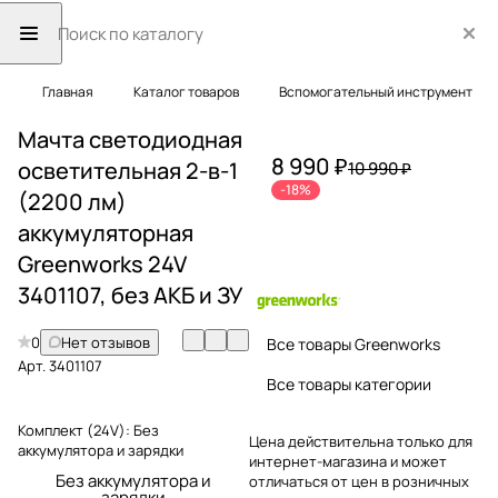
Главная
Каталог товаров
Вспомогательный инструмент
Мачта светодиодная
8 990 ₽
осветительная 2-в-1
10 990 ₽
-18%
(2200 лм)
аккумуляторная
Greenworks 24V
3401107, без АКБ и ЗУ
0
Нет отзывов
Все товары Greenworks
Арт.
3401107
Все товары категории
Комплект (24V):
Без
Цена действительна только для
аккумулятора и зарядки
интернет-магазина и может
Без аккумулятора и
отличаться от цен в розничных
зарядки