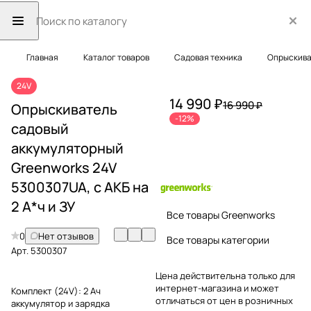
Главная
Каталог товаров
Садовая техника
Опрыскива
24V
14 990 ₽
16 990 ₽
Опрыскиватель
-12%
садовый
аккумуляторный
Greenworks 24V
5300307UA, с АКБ на
2 А*ч и ЗУ
Все товары Greenworks
0
Нет отзывов
Все товары категории
Арт.
5300307
Цена действительна только для
интернет-магазина и может
Комплект (24V):
2 Ач
отличаться от цен в розничных
аккумулятор и зарядка