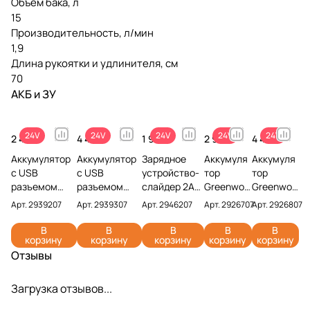
Объем бака, л
15
Производительность, л/мин
1,9
Длина рукоятки и удлинителя, см
70
АКБ и ЗУ
24V
24V
24V
24V
24V
2 490 ₽
4 490 ₽
1 990 ₽
2 990 ₽
4 491 ₽
Аккумулятор
Аккумулятор
Зарядное
Аккумуля
Аккумуля
с USB
с USB
устройство-
тор
тор
разъемом
разъемом
слайдер 2А
Greenwor
Greenwor
Greenworks
Greenworks
Greenworks
ks G24B2
ks G24B4
Арт.
2939207
Арт.
2939307
Арт.
2946207
Арт.
2926707
Арт.
2926807
G24USB2 24V
G24USB4 24V
G24UC2 24V
24V
24V
2939207 (2
2939307 (4
2946207
2926707
2926807
В
В
В
В
В
корзину
корзину
корзину
корзину
корзину
Ач)
Ач)
(2 Ач)
(4 Ач)
Отзывы
Загрузка отзывов...