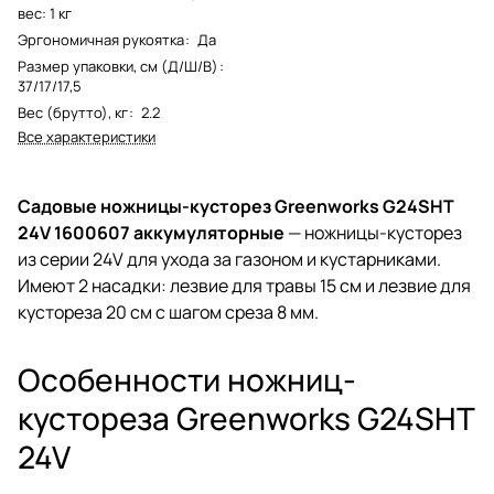
вес: 1 кг
Эргономичная рукоятка
:
Да
Размер упаковки, см (Д/Ш/В)
:
37/17/17,5
Вес (брутто), кг
:
2.2
Все характеристики
Садовые ножницы-кусторез Greenworks G24SHT
24V 1600607 аккумуляторные
— ножницы-кусторез
из серии 24V для ухода за газоном и кустарниками.
Имеют 2 насадки: лезвие для травы 15 см и лезвие для
кустореза 20 см с шагом среза 8 мм.
Особенности ножниц-
кустореза Greenworks G24SHT
24V