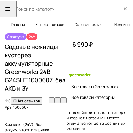
Главная
Каталог товаров
Садовая техника
Ножницы
Советуем
24V
6 990 ₽
Садовые ножницы-
кусторез
аккумуляторные
Greenworks 24В
G24SHT 1600607, без
Все товары Greenworks
АКБ и ЗУ
Все товары категории
0
Нет отзывов
Арт.
1600607
Цена действительна только для
интернет-магазина и может
отличаться от цен в розничных
Комплект (24V):
Без
магазинах
аккумулятора и зарядки