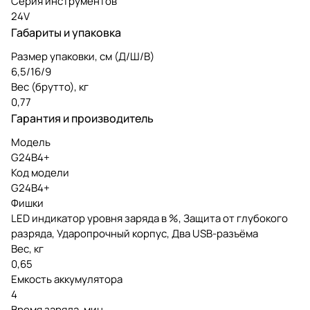
Серия инструментов
24V
Габариты и упаковка
Размер упаковки, см (Д/Ш/В)
6,5/16/9
Вес (брутто), кг
0,77
Гарантия и производитель
Модель
G24B4+
Код модели
G24B4+
Фишки
LED индикатор уровня заряда в %, Защита от глубокого
разряда, Ударопрочный корпус, Два USB-разъёма
Вес, кг
0,65
Емкость аккумулятора
4
Время заряда, мин