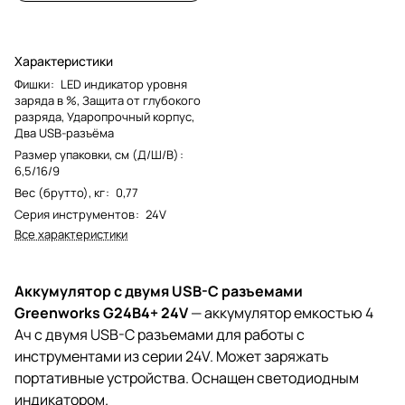
Характеристики
Фишки
:
LED индикатор уровня
заряда в %, Защита от глубокого
разряда, Ударопрочный корпус,
Два USB-разъёма
Размер упаковки, см (Д/Ш/В)
:
6,5/16/9
Вес (брутто), кг
:
0,77
Серия инструментов
:
24V
Все характеристики
Аккумулятор с двумя USB-C разъемами
Greenworks G24B4+ 24V
— аккумулятор емкостью 4
Ач c двумя USB-C разъемами для работы с
инструментами из серии 24V. Может заряжать
портативные устройства. Оснащен светодиодным
индикатором.